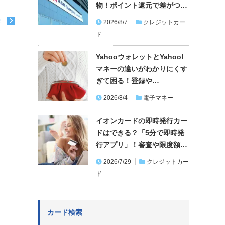
物！ポイント還元で差がつ…
む
2026/8/7
クレジットカー
ド
YahooウォレットとYahoo!
マネーの違いがわかりにくす
ぎて困る！登録や…
2026/8/4
電子マネー
イオンカードの即時発行カー
ドはできる？「5分で即時発
行アプリ」！審査や限度額…
2026/7/29
クレジットカー
ド
カード検索