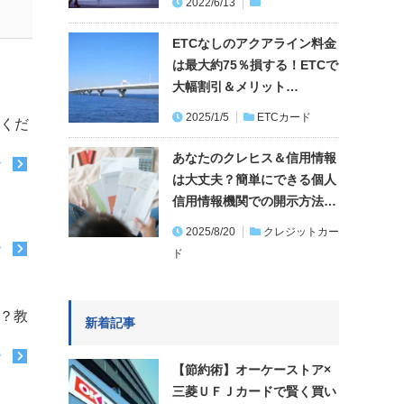
2022/6/13
ETCなしのアクアライン料金
は最大約75％損する！ETCで
大幅割引＆メリット…
2025/1/5
ETCカード
てくだ
あなたのクレヒス＆信用情報
む
は大丈夫？簡単にできる個人
信用情報機関での開示方法…
2025/8/20
クレジットカー
む
ド
か？教
新着記事
む
【節約術】オーケーストア×
三菱ＵＦＪカードで賢く買い