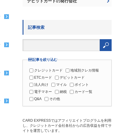
デビットカードの発行会社
む
記事検索
検
索:
む
記事を絞り込む
クレジットカード
地域別クレカ情報
む
ETCカード
デビットカード
法人向け
マイル
ポイント
電子マネー
納税
カード一覧
Q&A
その他
む
CARD EXPRESSではアフィリエイトプログラムを利用
し、クレジットカード会社各社からの広告収益を得てサ
イトを運営しています。