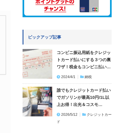
ピックアップ記事
コンビニ振込用紙をクレジッ
トカード払いにする３つの裏
ワザ！税金もコンビニ払い…
2024/4/1
納税
誰でもクレジットカード払い
でガソリンが最高10円/1L以
上お得！出光＆コスモ…
2026/5/12
クレジットカー
ド