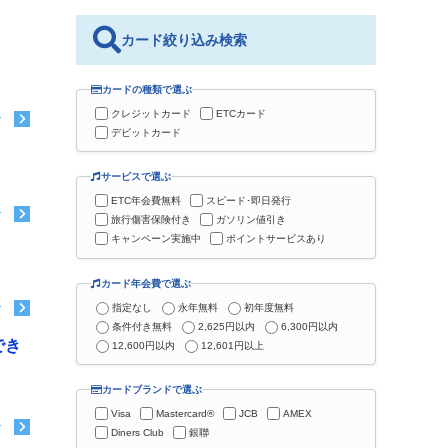
カード絞り込み検索
カードの種類で選ぶ
クレジットカード
ETCカード
む
デビットカード
サービスで選ぶ
ETC年会費無料
スピード･即日発行
む
旅行傷害保険付き
ガソリン値引き
キャンペーン実施中
ポイントサービスあり
カード年会費で選ぶ
指定なし
永年無料
初年度無料
む
条件付き無料
2,625円以内
6,300円以内
でき
12,600円以内
12,601円以上
カードブランドで選ぶ
Visa
Mastercard®
JCB
AMEX
む
Diners Club
銀聯