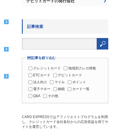
デビットカードの発行会社
む
記事検索
検
索:
む
記事を絞り込む
クレジットカード
地域別クレカ情報
ETCカード
デビットカード
む
法人向け
マイル
ポイント
電子マネー
納税
カード一覧
Q&A
その他
CARD EXPRESSではアフィリエイトプログラムを利用
し、クレジットカード会社各社からの広告収益を得てサ
イトを運営しています。