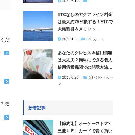
2022/6/13
ETCなしのアクアライン料金
は最大約75％損する！ETCで
大幅割引＆メリット…
てくだ
2025/1/5
ETCカード
あなたのクレヒス＆信用情報
む
は大丈夫？簡単にできる個人
信用情報機関での開示方法…
2025/8/20
クレジットカー
む
ド
か？教
新着記事
む
【節約術】オーケーストア×
三菱ＵＦＪカードで賢く買い