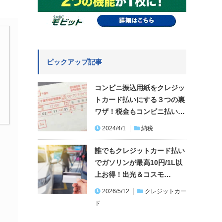
ピックアップ記事
コンビニ振込用紙をクレジッ
トカード払いにする３つの裏
ワザ！税金もコンビニ払い…
2024/4/1
納税
誰でもクレジットカード払い
でガソリンが最高10円/1L以
上お得！出光＆コスモ…
2026/5/12
クレジットカー
ド