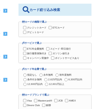
カード絞り込み検索
む
カードの種類で選ぶ
クレジットカード
ETCカード
デビットカード
む
サービスで選ぶ
ETC年会費無料
スピード･即日発行
旅行傷害保険付き
ガソリン値引き
む
キャンペーン実施中
ポイントサービスあり
カード年会費で選ぶ
指定なし
永年無料
初年度無料
条件付き無料
2,625円以内
6,300円以内
む
12,600円以内
12,601円以上
カードブランドで選ぶ
Visa
Mastercard®
JCB
AMEX
Diners Club
銀聯