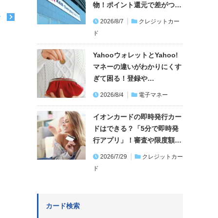
物！ポイント還元で差がつ…
む
2026/8/7
クレジットカー
ド
YahooウォレットとYahoo!
マネーの違いがわかりにくす
ぎて困る！登録や…
2026/8/4
電子マネー
イオンカードの即時発行カー
ドはできる？「5分で即時発
行アプリ」！審査や限度額…
2026/7/29
クレジットカー
ド
カード検索