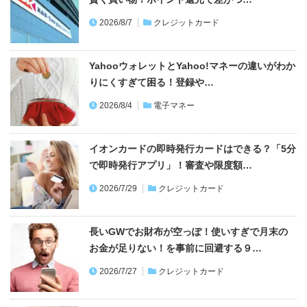
2026/8/7
クレジットカード
YahooウォレットとYahoo!マネーの違いがわか
りにくすぎて困る！登録や…
2026/8/4
電子マネー
イオンカードの即時発行カードはできる？「5分
で即時発行アプリ」！審査や限度額…
2026/7/29
クレジットカード
長いGWでお財布が空っぽ！使いすぎで月末の
お金が足りない！を事前に回避する９…
2026/7/27
クレジットカード