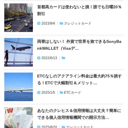
首都高カードは使わないと損！誰でも日曜20％
割引
2023/9/4
クレジットカード
両替はしない！ 外貨で世界を旅できるSonyBa
nkWALLET（Visaデ…
2022/6/13
ETCなしのアクアライン料金は最大約75％損す
る！ETCで大幅割引＆メリット…
2025/1/5
ETCカード
あなたのクレヒス＆信用情報は大丈夫？簡単に
できる個人信用情報機関での開示方法…
2025/8/20
クレジットカード