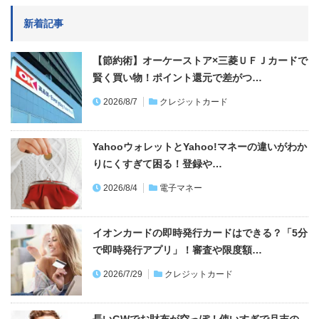
新着記事
【節約術】オーケーストア×三菱ＵＦＪカードで
賢く買い物！ポイント還元で差がつ…
2026/8/7
クレジットカード
YahooウォレットとYahoo!マネーの違いがわか
りにくすぎて困る！登録や…
2026/8/4
電子マネー
イオンカードの即時発行カードはできる？「5分
で即時発行アプリ」！審査や限度額…
2026/7/29
クレジットカード
長いGWでお財布が空っぽ！使いすぎで月末の