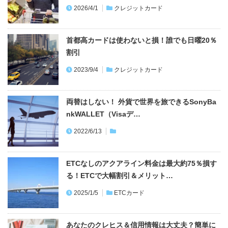
首都高カードは使わないと損！誰でも日曜20％
割引
2023/9/4
クレジットカード
両替はしない！ 外貨で世界を旅できるSonyBa
nkWALLET（Visaデ…
2022/6/13
ETCなしのアクアライン料金は最大約75％損す
る！ETCで大幅割引＆メリット…
2025/1/5
ETCカード
あなたのクレヒス＆信用情報は大丈夫？簡単に
できる個人信用情報機関での開示方法…
2025/8/20
クレジットカード