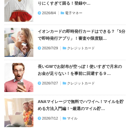
りにくすぎて困る！登録や…
2026/8/4
電子マネー
イオンカードの即時発行カードはできる？「5分
で即時発行アプリ」！審査や限度額…
2026/7/29
クレジットカード
長いGWでお財布が空っぽ！使いすぎで月末の
お金が足りない！を事前に回避する９…
2026/7/27
クレジットカード
ANAマイレージで無料でハワイへ！マイルを貯
める方法入門編！~厳選のマイル貯…
2026/7/12
マイル