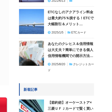
2022/6/13
ETCなしのアクアライン料金
は最大約75％損する！ETCで
大幅割引＆メリット…
2025/1/5
ETCカード
あなたのクレヒス＆信用情報
は大丈夫？簡単にできる個人
信用情報機関での開示方法…
2025/8/20
クレジットカー
ド
新着記事
【節約術】オーケーストア×
三菱ＵＦＪカードで賢く買い