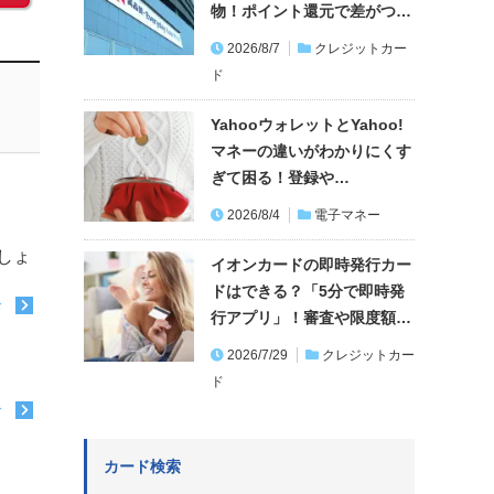
物！ポイント還元で差がつ…
2026/8/7
クレジットカー
ド
YahooウォレットとYahoo!
マネーの違いがわかりにくす
ぎて困る！登録や…
2026/8/4
電子マネー
しょ
イオンカードの即時発行カー
ドはできる？「5分で即時発
む
行アプリ」！審査や限度額…
2026/7/29
クレジットカー
ド
む
カード検索