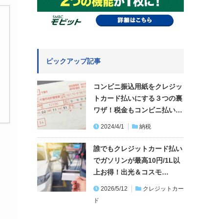
ピックアップ記事
コンビニ振込用紙をクレジッ
トカード払いにする３つの裏
ワザ！税金もコンビニ払い…
2024/4/1
納税
誰でもクレジットカード払い
でガソリンが最高10円/1L以
上お得！出光＆コスモ…
2026/5/12
クレジットカー
ド