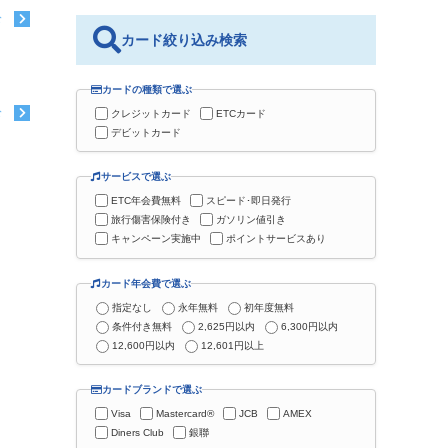
む
カード絞り込み検索
カードの種類で選ぶ
む
クレジットカード
ETCカード
デビットカード
サービスで選ぶ
ETC年会費無料
スピード･即日発行
旅行傷害保険付き
ガソリン値引き
キャンペーン実施中
ポイントサービスあり
カード年会費で選ぶ
指定なし
永年無料
初年度無料
条件付き無料
2,625円以内
6,300円以内
12,600円以内
12,601円以上
カードブランドで選ぶ
Visa
Mastercard®
JCB
AMEX
Diners Club
銀聯