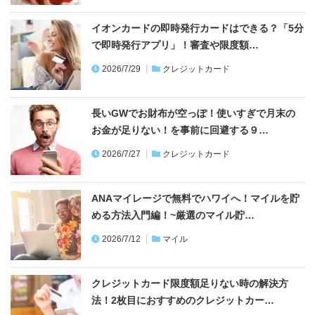
イオンカードの即時発行カードはできる？「5分
で即時発行アプリ」！審査や限度額…
2026/7/29
クレジットカード
長いGWでお財布が空っぽ！使いすぎで月末の
お金が足りない！を事前に回避する９…
2026/7/27
クレジットカード
ANAマイレージで無料でハワイへ！マイルを貯
める方法入門編！~厳選のマイル貯…
2026/7/12
マイル
クレジットカード限度額足りない時の解決方
法！2枚目におすすめのクレジットカー…