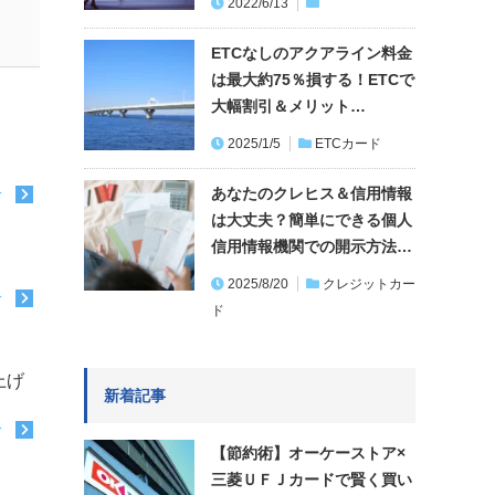
2022/6/13
ETCなしのアクアライン料金
は最大約75％損する！ETCで
大幅割引＆メリット…
2025/1/5
ETCカード
あなたのクレヒス＆信用情報
む
は大丈夫？簡単にできる個人
信用情報機関での開示方法…
2025/8/20
クレジットカー
む
ド
上げ
新着記事
む
【節約術】オーケーストア×
三菱ＵＦＪカードで賢く買い