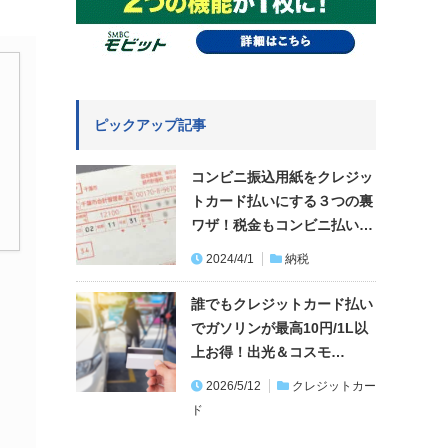
ピックアップ記事
コンビニ振込用紙をクレジッ
トカード払いにする３つの裏
ワザ！税金もコンビニ払い…
2024/4/1
納税
誰でもクレジットカード払い
でガソリンが最高10円/1L以
上お得！出光＆コスモ…
2026/5/12
クレジットカー
ド