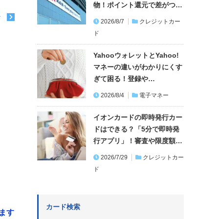
物！ポイント還元で差がつ…
む
2026/8/7
クレジットカー
ド
YahooウォレットとYahoo!
マネーの違いがわかりにくす
ぎて困る！登録や…
2026/8/4
電子マネー
イオンカードの即時発行カー
ドはできる？「5分で即時発
行アプリ」！審査や限度額…
2026/7/29
クレジットカー
ド
カード検索
ます