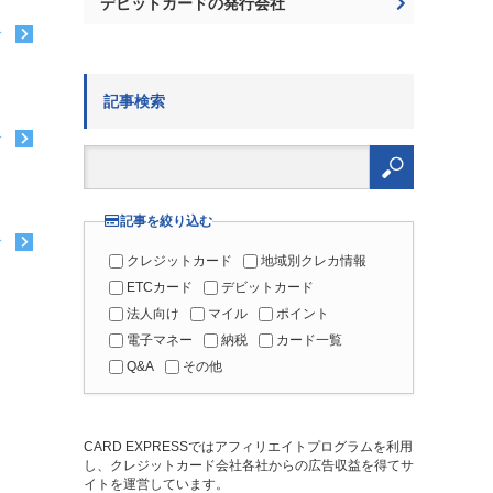
デビットカードの発行会社
む
記事検索
む
検
索:
記事を絞り込む
む
クレジットカード
地域別クレカ情報
ETCカード
デビットカード
法人向け
マイル
ポイント
電子マネー
納税
カード一覧
Q&A
その他
CARD EXPRESSではアフィリエイトプログラムを利用
し、クレジットカード会社各社からの広告収益を得てサ
イトを運営しています。