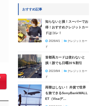
おすすめ記事
知らないと損！スーパーでお
得！おすすめクレジットカー
ドはコレ！
2026/4/1
クレジットカー
ド
首都高カードは使わないと
損！誰でも日曜20％割引
2023/9/4
クレジットカー
ド
ド
両替はしない！ 外貨で世界
を旅できるSonyBankWALL
ET（Visaデ…