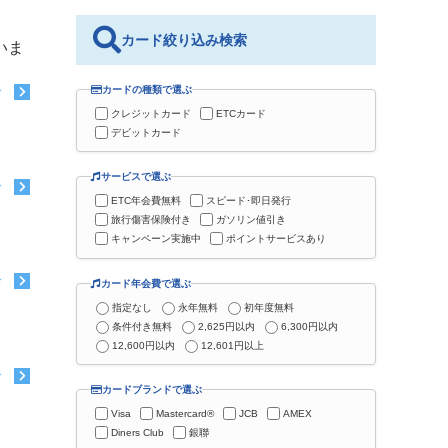
カード絞り込み検索
いま
カードの種類で選ぶ
む
クレジットカード
ETCカード
デビットカード
サービスで選ぶ
む
ETC年会費無料
スピード･即日発行
旅行傷害保険付き
ガソリン値引き
キャンペーン実施中
ポイントサービスあり
む
カード年会費で選ぶ
指定なし
永年無料
初年度無料
条件付き無料
2,625円以内
6,300円以内
12,600円以内
12,601円以上
む
カードブランドで選ぶ
Visa
Mastercard®
JCB
AMEX
Diners Club
銀聯