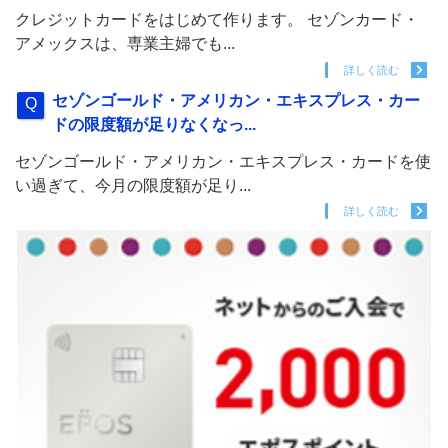
クレジットカードをはじめて作ります。 セゾンカード・
アメックスは、専業主婦でも...
詳しく読む
セゾンゴールド・アメリカン・エキスプレス・カー
ドの限度額が足りなくなっ...
セゾンゴールド・アメリカン・エキスプレス・カードを使
い過ぎて、今月の限度額が足り...
詳しく読む