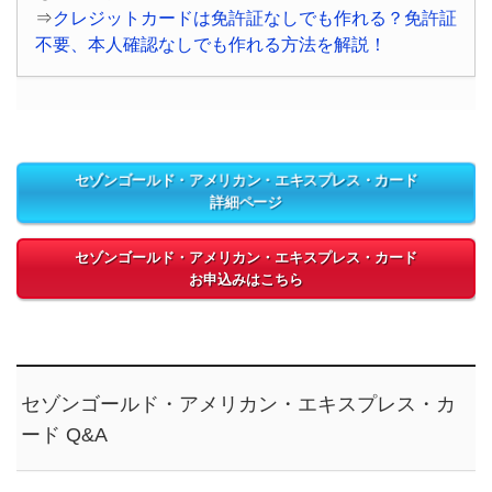
⇒
クレジットカードは免許証なしでも作れる？免許証
不要、本人確認なしでも作れる方法を解説！
セゾンゴールド・アメリカン・エキスプレス・カード
詳細ページ
セゾンゴールド・アメリカン・エキスプレス・カード
お申込みはこちら
セゾンゴールド・アメリカン・エキスプレス・カ
ード Q&A