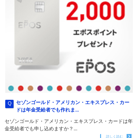
セゾンゴールド・アメリカン・エキスプレス・カー
ドは年金受給者でも作れま...
セゾンゴールド・アメリカン・エキスプレス・カードは年
金受給者でも申し込めますか？...
詳しく読む