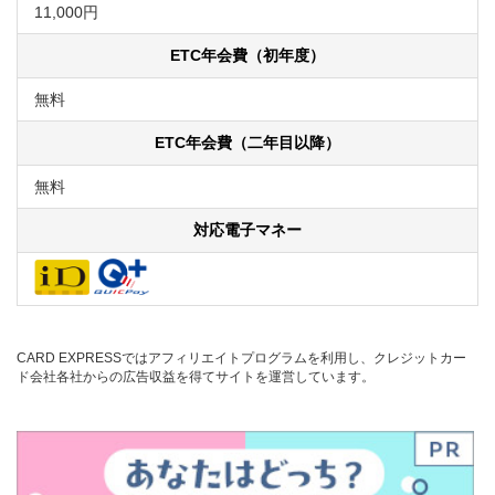
11,000円
ETC年会費（初年度）
無料
ETC年会費（二年目以降）
無料
対応電子マネー
CARD EXPRESSではアフィリエイトプログラムを利用し、クレジットカー
ド会社各社からの広告収益を得てサイトを運営しています。