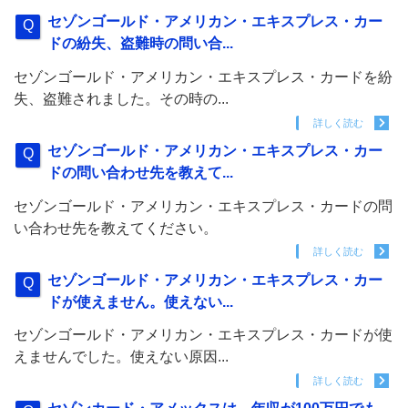
セゾンゴールド・アメリカン・エキスプレス・カー
ドの紛失、盗難時の問い合...
セゾンゴールド・アメリカン・エキスプレス・カードを紛
失、盗難されました。その時の...
詳しく読む
セゾンゴールド・アメリカン・エキスプレス・カー
ドの問い合わせ先を教えて...
セゾンゴールド・アメリカン・エキスプレス・カードの問
い合わせ先を教えてください。
詳しく読む
セゾンゴールド・アメリカン・エキスプレス・カー
ドが使えません。使えない...
セゾンゴールド・アメリカン・エキスプレス・カードが使
えませんでした。使えない原因...
詳しく読む