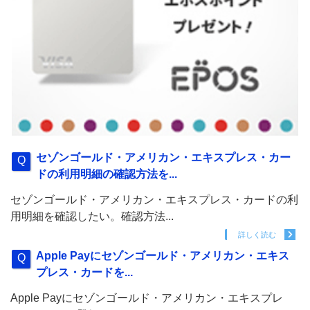
セゾンゴールド・アメリカン・エキスプレス・カー
ドの利用明細の確認方法を...
セゾンゴールド・アメリカン・エキスプレス・カードの利
用明細を確認したい。確認方法...
詳しく読む
Apple Payにセゾンゴールド・アメリカン・エキス
プレス・カードを...
Apple Payにセゾンゴールド・アメリカン・エキスプレ