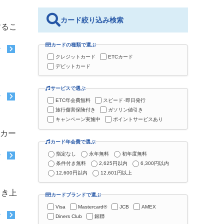
カード絞り込み検索
するこ
カードの種類で選ぶ
む
クレジットカード
ETCカード
デビットカード
サービスで選ぶ
む
ETC年会費無料
スピード･即日発行
旅行傷害保険付き
ガソリン値引き
キャンペーン実施中
ポイントサービスあり
トカー
カード年会費で選ぶ
指定なし
永年無料
初年度無料
む
条件付き無料
2,625円以内
6,300円以内
12,600円以内
12,601円以上
引き上
カードブランドで選ぶ
Visa
Mastercard®
JCB
AMEX
む
Diners Club
銀聯