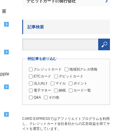
デビットカードの発行会社
、審
む
記事検索
検
索:
む
記事を絞り込む
クレジットカード
地域別クレカ情報
ple
ETCカード
デビットカード
法人向け
マイル
ポイント
む
電子マネー
納税
カード一覧
Q&A
その他
む
CARD EXPRESSではアフィリエイトプログラムを利用
し、クレジットカード会社各社からの広告収益を得てサ
イトを運営しています。