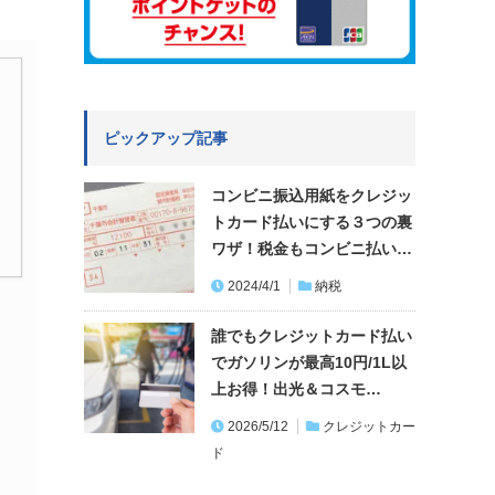
ピックアップ記事
コンビニ振込用紙をクレジッ
トカード払いにする３つの裏
ワザ！税金もコンビニ払い…
2024/4/1
納税
誰でもクレジットカード払い
でガソリンが最高10円/1L以
上お得！出光＆コスモ…
2026/5/12
クレジットカー
ド