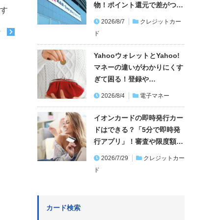
物！ポイント還元で差がつ…
ます
2026/8/7
クレジットカー
む
ド
YahooウォレットとYahoo!
マネーの違いがわかりにくす
ぎて困る！登録や…
2026/8/4
電子マネー
イオンカードの即時発行カー
ドはできる？「5分で即時発
行アプリ」！審査や限度額…
2026/7/29
クレジットカー
ド
カード検索