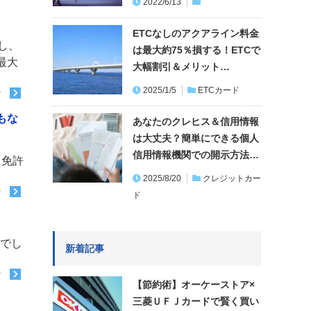
2022/6/13
ETCなしのアクアライン料金
し、
は最大約75％損する！ETCで
最大
大幅割引＆メリット…
2025/1/5
ETCカード
む
もな
あなたのクレヒス＆信用情報
は大丈夫？簡単にできる個人
信用情報機関での開示方法…
？免許
2025/8/20
クレジットカー
む
ド
いでし
新着記事
む
【節約術】オーケーストア×
三菱ＵＦＪカードで賢く買い