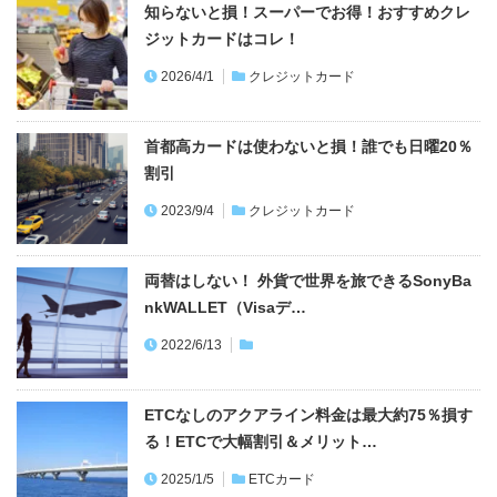
知らないと損！スーパーでお得！おすすめクレ
ジットカードはコレ！
2026/4/1
クレジットカード
首都高カードは使わないと損！誰でも日曜20％
割引
2023/9/4
クレジットカード
両替はしない！ 外貨で世界を旅できるSonyBa
nkWALLET（Visaデ…
2022/6/13
ETCなしのアクアライン料金は最大約75％損す
る！ETCで大幅割引＆メリット…
2025/1/5
ETCカード