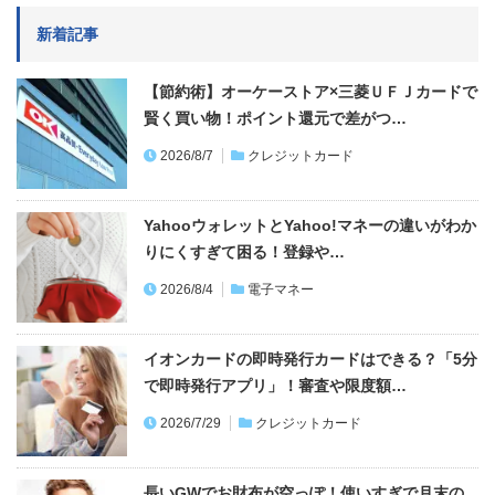
新着記事
【節約術】オーケーストア×三菱ＵＦＪカードで
賢く買い物！ポイント還元で差がつ…
2026/8/7
クレジットカード
YahooウォレットとYahoo!マネーの違いがわか
りにくすぎて困る！登録や…
2026/8/4
電子マネー
イオンカードの即時発行カードはできる？「5分
で即時発行アプリ」！審査や限度額…
2026/7/29
クレジットカード
長いGWでお財布が空っぽ！使いすぎで月末の