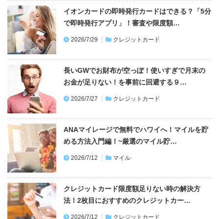
イオンカードの即時発行カードはできる？「5分
で即時発行アプリ」！審査や限度額…
2026/7/29
クレジットカード
長いGWでお財布が空っぽ！使いすぎで月末の
お金が足りない！を事前に回避する９…
2026/7/27
クレジットカード
ANAマイレージで無料でハワイへ！マイルを貯
める方法入門編！~厳選のマイル貯…
2026/7/12
マイル
クレジットカード限度額足りない時の解決方
法！2枚目におすすめのクレジットカー…
2026/7/12
クレジットカード