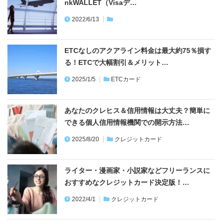
nkWALLET（Visaデ…
2022/6/13
ETCなしのアクアライン料金は最大約75％損す
る！ETCで大幅割引＆メリット…
2025/1/5
ETCカード
あなたのクレヒス＆信用情報は大丈夫？簡単に
できる個人信用情報機関での開示方法…
2025/8/20
クレジットカード
ライター・漫画家・小説家などフリーランスに
おすすめなクレジットカード決定版！…
2022/4/1
クレジットカード