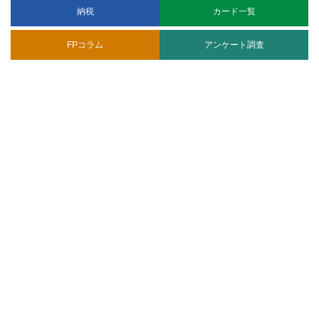
納税
カード一覧
FPコラム
アンケート調査
CARD EXPRESS 運営者情報
ランキング調査
サイトマップ
株式会社プレシャスアニバーサリー