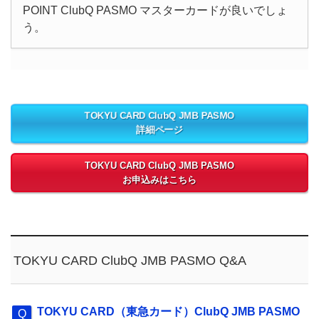
POINT ClubQ PASMO マスターカードが良いでしょ
う。
TOKYU CARD ClubQ JMB PASMO
詳細ページ
TOKYU CARD ClubQ JMB PASMO
お申込みはこちら
TOKYU CARD ClubQ JMB PASMO Q&A
TOKYU CARD（東急カード）ClubQ JMB PASMO