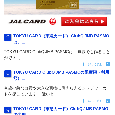
TOKYU CARD（東急カード） ClubQ JMB PASMO
は、...
TOKYU CARD ClubQ JMB PASMOは、無職でも作ること
ができま...
詳しく読む
TOKYU CARD ClubQ JMB PASMOの限度額（利用
額）...
今後の急な出費や大きな買物に備えらえるクレジットカー
ドを探しています。 近いと...
詳しく読む
TOKYU CARD（東急カード）ClubQ JMB PASMO
で定期...