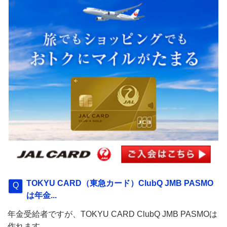
TOKYU CARD（東急カード）ClubQ JMB PASMO
は年金...
年金受給者ですが、TOKYU CARD ClubQ JMB PASMOは
作れます...