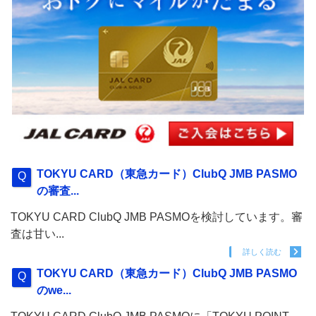
TOKYU CARD（東急カード）ClubQ JMB PASMO
の審査...
TOKYU CARD ClubQ JMB PASMOを検討しています。審
査は甘い...
詳しく読む
TOKYU CARD（東急カード）ClubQ JMB PASMO
のwe...