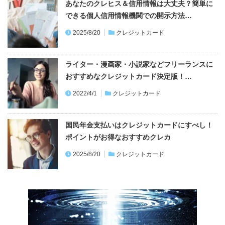
あなたのクレヒス＆信用情報は大丈夫？簡単に
できる個人信用情報機関での開示方法…
2025/8/20
クレジットカード
ライター・漫画家・小説家などフリーランスに
おすすめなクレジットカード決定版！…
2022/4/1
クレジットカード
国民年金支払いはクレジットカードにすべし！
ポイントがお得なおすすめクレカ
2025/8/20
クレジットカード