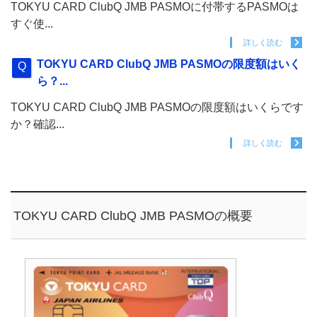
TOKYU CARD ClubQ JMB PASMOに付帯するPASMOは
すぐ使...
詳しく読む
TOKYU CARD ClubQ JMB PASMOの限度額はいく
ら？...
TOKYU CARD ClubQ JMB PASMOの限度額はいくらです
か？確認...
詳しく読む
TOKYU CARD ClubQ JMB PASMOの概要