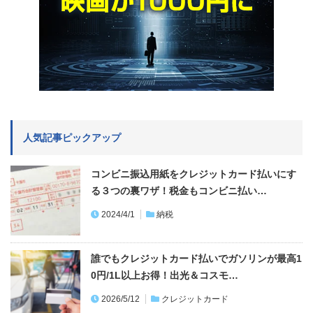
人気記事ピックアップ
コンビニ振込用紙をクレジットカード払いにす
る３つの裏ワザ！税金もコンビニ払い…
2024/4/1
納税
誰でもクレジットカード払いでガソリンが最高1
0円/1L以上お得！出光＆コスモ…
2026/5/12
クレジットカード