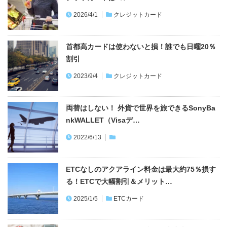
2026/4/1
クレジットカード
首都高カードは使わないと損！誰でも日曜20％
割引
2023/9/4
クレジットカード
両替はしない！ 外貨で世界を旅できるSonyBa
nkWALLET（Visaデ…
2022/6/13
ETCなしのアクアライン料金は最大約75％損す
る！ETCで大幅割引＆メリット…
2025/1/5
ETCカード