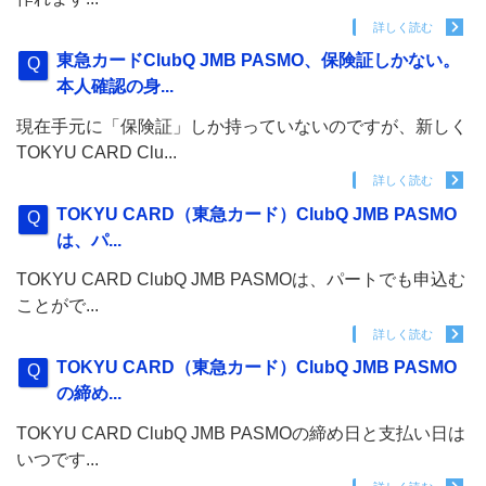
詳しく読む
東急カードClubQ JMB PASMO、保険証しかない。
本人確認の身...
現在手元に「保険証」しか持っていないのですが、新しく
TOKYU CARD Clu...
詳しく読む
TOKYU CARD（東急カード）ClubQ JMB PASMO
は、パ...
TOKYU CARD ClubQ JMB PASMOは、パートでも申込む
ことがで...
詳しく読む
TOKYU CARD（東急カード）ClubQ JMB PASMO
の締め...
TOKYU CARD ClubQ JMB PASMOの締め日と支払い日は
いつです...