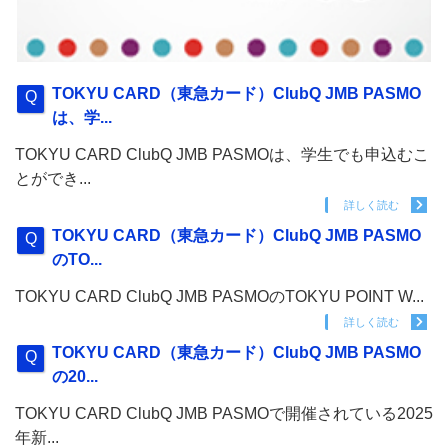
TOKYU CARD（東急カード）ClubQ JMB PASMO
は、学...
TOKYU CARD ClubQ JMB PASMOは、学生でも申込むこ
とができ...
詳しく読む
TOKYU CARD（東急カード）ClubQ JMB PASMO
のTO...
TOKYU CARD ClubQ JMB PASMOのTOKYU POINT W...
詳しく読む
TOKYU CARD（東急カード）ClubQ JMB PASMO
の20...
TOKYU CARD ClubQ JMB PASMOで開催されている2025
年新...