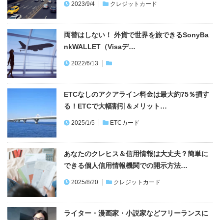
2023/9/4
クレジットカード
両替はしない！ 外貨で世界を旅できるSonyBa
nkWALLET（Visaデ…
2022/6/13
ETCなしのアクアライン料金は最大約75％損す
る！ETCで大幅割引＆メリット…
2025/1/5
ETCカード
あなたのクレヒス＆信用情報は大丈夫？簡単に
できる個人信用情報機関での開示方法…
2025/8/20
クレジットカード
ライター・漫画家・小説家などフリーランスに