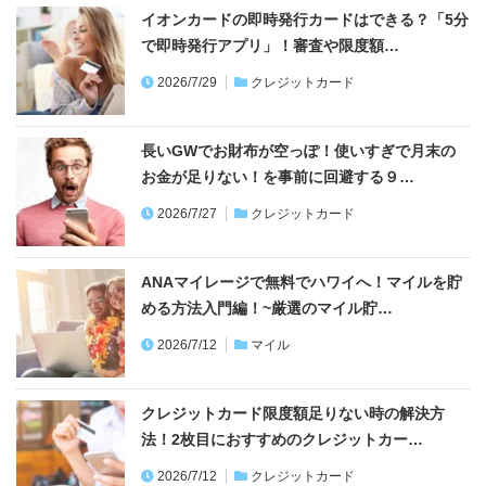
イオンカードの即時発行カードはできる？「5分
で即時発行アプリ」！審査や限度額…
2026/7/29
クレジットカード
長いGWでお財布が空っぽ！使いすぎで月末の
お金が足りない！を事前に回避する９…
2026/7/27
クレジットカード
ANAマイレージで無料でハワイへ！マイルを貯
める方法入門編！~厳選のマイル貯…
2026/7/12
マイル
クレジットカード限度額足りない時の解決方
法！2枚目におすすめのクレジットカー…
2026/7/12
クレジットカード