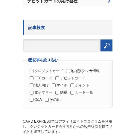
デビットカードの発行会社
記事検索
検
索:
記事を絞り込む
クレジットカード
地域別クレカ情報
ETCカード
デビットカード
法人向け
マイル
ポイント
電子マネー
納税
カード一覧
Q&A
その他
CARD EXPRESSではアフィリエイトプログラムを利用
し、クレジットカード会社各社からの広告収益を得てサ
イトを運営しています。