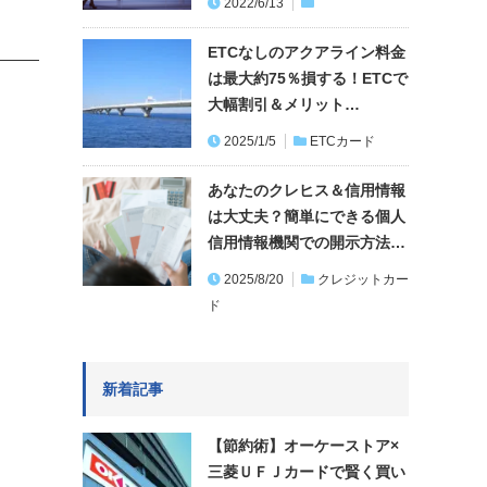
2022/6/13
ETCなしのアクアライン料金
は最大約75％損する！ETCで
大幅割引＆メリット…
2025/1/5
ETCカード
あなたのクレヒス＆信用情報
は大丈夫？簡単にできる個人
信用情報機関での開示方法…
2025/8/20
クレジットカー
ド
新着記事
【節約術】オーケーストア×
三菱ＵＦＪカードで賢く買い