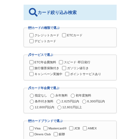
カード絞り込み検索
カードの種類で選ぶ
クレジットカード
ETCカード
デビットカード
サービスで選ぶ
ETC年会費無料
スピード･即日発行
旅行傷害保険付き
ガソリン値引き
キャンペーン実施中
ポイントサービスあり
カード年会費で選ぶ
指定なし
永年無料
初年度無料
条件付き無料
2,625円以内
6,300円以内
12,600円以内
12,601円以上
カードブランドで選ぶ
Visa
Mastercard®
JCB
AMEX
Diners Club
銀聯