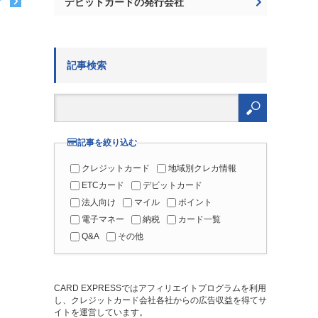
デビットカードの発行会社
む
記事検索
検
索:
記事を絞り込む
クレジットカード
地域別クレカ情報
ETCカード
デビットカード
法人向け
マイル
ポイント
電子マネー
納税
カード一覧
Q&A
その他
CARD EXPRESSではアフィリエイトプログラムを利用
し、クレジットカード会社各社からの広告収益を得てサ
イトを運営しています。