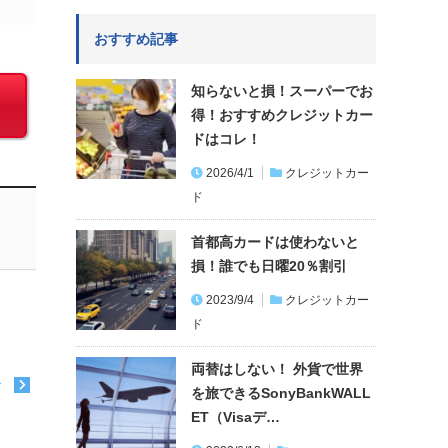
おすすめ記事
知らないと損！スーパーでお
得！おすすめクレジットカー
ドはコレ！
2026/4/1
クレジットカー
ド
首都高カードは使わないと
損！誰でも日曜20％割引
2023/9/4
クレジットカー
ド
両替はしない！ 外貨で世界
む
を旅できるSonyBankWALL
ET（Visaデ…