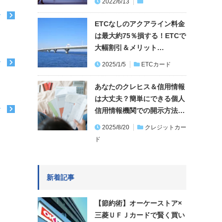
2022/6/13
む
ETCなしのアクアライン料金
は最大約75％損する！ETCで
大幅割引＆メリット…
む
2025/1/5
ETCカード
あなたのクレヒス＆信用情報
は大丈夫？簡単にできる個人
む
信用情報機関での開示方法…
2025/8/20
クレジットカー
ド
新着記事
【節約術】オーケーストア×
三菱ＵＦＪカードで賢く買い