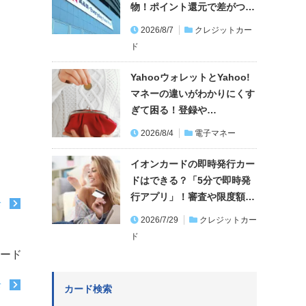
物！ポイント還元で差がつ…
2026/8/7
クレジットカー
ド
YahooウォレットとYahoo!
マネーの違いがわかりにくす
ぎて困る！登録や…
2026/8/4
電子マネー
イオンカードの即時発行カー
ドはできる？「5分で即時発
行アプリ」！審査や限度額…
む
2026/7/29
クレジットカー
ド
カード
む
カード検索