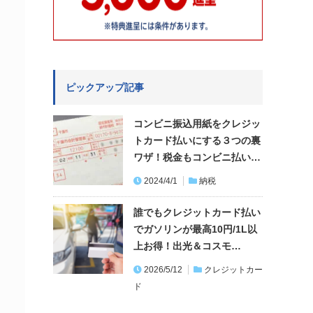
ピックアップ記事
コンビニ振込用紙をクレジッ
トカード払いにする３つの裏
ワザ！税金もコンビニ払い…
2024/4/1
納税
誰でもクレジットカード払い
でガソリンが最高10円/1L以
上お得！出光＆コスモ…
2026/5/12
クレジットカー
ド