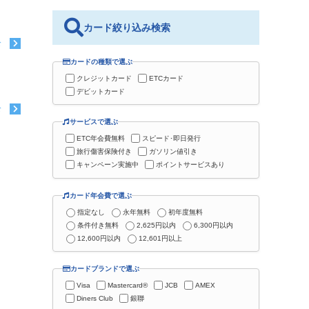
カード絞り込み検索
む
カードの種類で選ぶ
クレジットカード
ETCカード
デビットカード
む
サービスで選ぶ
ETC年会費無料
スピード･即日発行
旅行傷害保険付き
ガソリン値引き
キャンペーン実施中
ポイントサービスあり
カード年会費で選ぶ
指定なし
永年無料
初年度無料
条件付き無料
2,625円以内
6,300円以内
12,600円以内
12,601円以上
カードブランドで選ぶ
Visa
Mastercard®
JCB
AMEX
Diners Club
銀聯