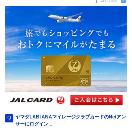
詳しく読む
ヤマダLABI ANAマイレージクラブカードのNetアン
サーにログイン...