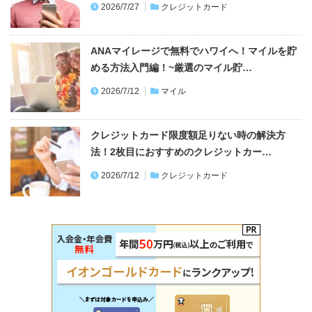
2026/7/27
クレジットカード
ANAマイレージで無料でハワイへ！マイルを貯
める方法入門編！~厳選のマイル貯…
2026/7/12
マイル
クレジットカード限度額足りない時の解決方
法！2枚目におすすめのクレジットカー…
2026/7/12
クレジットカード