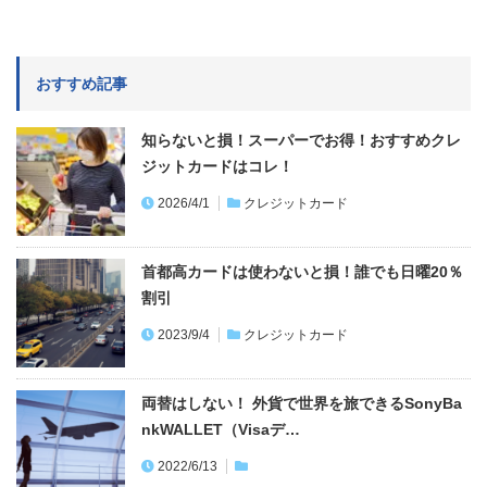
おすすめ記事
知らないと損！スーパーでお得！おすすめクレ
ジットカードはコレ！
2026/4/1
クレジットカード
首都高カードは使わないと損！誰でも日曜20％
割引
2023/9/4
クレジットカード
両替はしない！ 外貨で世界を旅できるSonyBa
nkWALLET（Visaデ…
2022/6/13
ETCなしのアクアライン料金は最大約75％損す
る！ETCで大幅割引＆メリット…