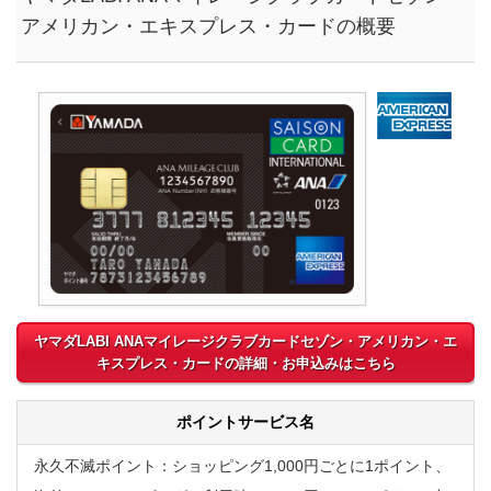
アメリカン・エキスプレス・カードの概要
ヤマダLABI ANAマイレージクラブカードセゾン・アメリカン・エ
キスプレス・カードの詳細・お申込みはこちら
ポイントサービス名
永久不滅ポイント：ショッピング1,000円ごとに1ポイント、