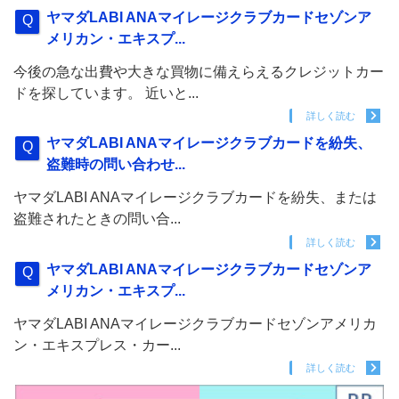
ヤマダLABI ANAマイレージクラブカードセゾンア
メリカン・エキスプ...
今後の急な出費や大きな買物に備えらえるクレジットカー
ドを探しています。 近いと...
詳しく読む
ヤマダLABI ANAマイレージクラブカードを紛失、
盗難時の問い合わせ...
ヤマダLABI ANAマイレージクラブカードを紛失、または
盗難されたときの問い合...
詳しく読む
ヤマダLABI ANAマイレージクラブカードセゾンア
メリカン・エキスプ...
ヤマダLABI ANAマイレージクラブカードセゾンアメリカ
ン・エキスプレス・カー...
詳しく読む