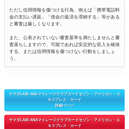
ただし信用情報を傷つける行為、例えば「携帯電話料
金の支払い遅延」「借金の返済を滞納する」等がある
と審査は厳しくなります。
また、公表されていない審査基準を満たしませんと審
査落ちしますので、可能であれば安定的な収入を確保
する、または信用情報を傷つけない行動をしましょ
う。
ヤマダLABI ANAマイレージクラブカードセゾン・アメリカン・エ
キスプレス・カード
詳細ページ
ヤマダLABI ANAマイレージクラブカードセゾン・アメリカン・エ
キスプレス・カード