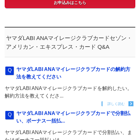
お申込みはこちら
ヤマダLABI ANAマイレージクラブカードセゾン・
アメリカン・エキスプレス・カード Q&A
ヤマダLABI ANAマイレージクラブカードの解約方
法を教えてください
ヤマダLABI ANAマイレージクラブカードを解約したい。
解約方法を教えてくださ...
詳しく読む
ヤマダLABI ANAマイレージクラブカードで分割払
い、ボーナス一括払...
ヤマダLABI ANAマイレージクラブカードで分割払い、ま
たはボーナス一括払いは...