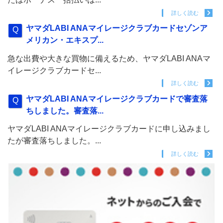
詳しく読む
ヤマダLABI ANAマイレージクラブカードセゾンア
メリカン・エキスプ...
急な出費や大きな買物に備えるため、ヤマダLABI ANAマ
イレージクラブカードセ...
詳しく読む
ヤマダLABI ANAマイレージクラブカードで審査落
ちしました。審査落...
ヤマダLABI ANAマイレージクラブカードに申し込みまし
たが審査落ちしました。...
詳しく読む