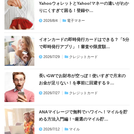
YahooウォレットとYahoo!マネーの違いがわか
りにくすぎて困る！登録や…
2026/8/4
電子マネー
イオンカードの即時発行カードはできる？「5分
で即時発行アプリ」！審査や限度額…
2026/7/29
クレジットカード
長いGWでお財布が空っぽ！使いすぎで月末の
お金が足りない！を事前に回避する９…
2026/7/27
クレジットカード
ANAマイレージで無料でハワイへ！マイルを貯
める方法入門編！~厳選のマイル貯…
2026/7/12
マイル