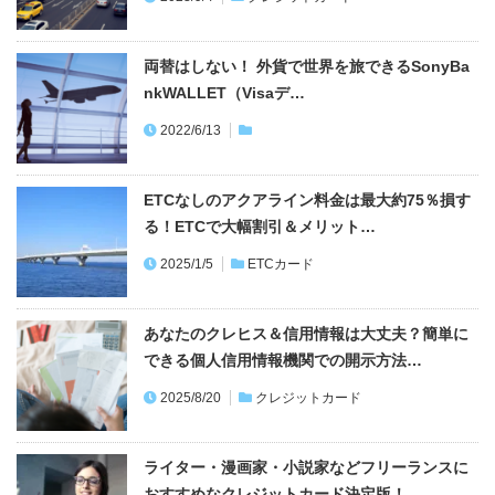
両替はしない！ 外貨で世界を旅できるSonyBa
nkWALLET（Visaデ…
2022/6/13
ETCなしのアクアライン料金は最大約75％損す
る！ETCで大幅割引＆メリット…
2025/1/5
ETCカード
あなたのクレヒス＆信用情報は大丈夫？簡単に
できる個人信用情報機関での開示方法…
2025/8/20
クレジットカード
ライター・漫画家・小説家などフリーランスに
おすすめなクレジットカード決定版！…