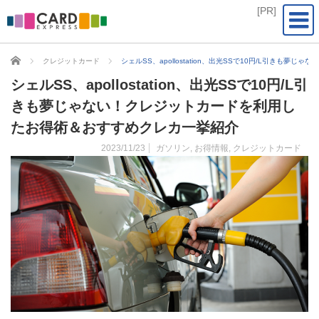
CARD EXPRESS
クレジットカード
シェルSS、apollostation、出光SSで10円/L引き
シェルSS、apollostation、出光SSで10円/L引
きも夢じゃない！クレジットカードを利用し
たお得術＆おすすめクレカ一挙紹介
2023/11/23
ガソリン
,
お得情報
,
クレジットカード