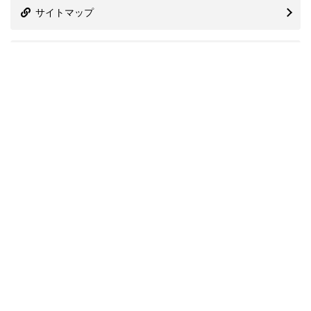
サイトマップ
株式会社プレシャスアニバーサリー
信用情報機関
関連協会
国際ブランド一覧
カード発行会社一覧