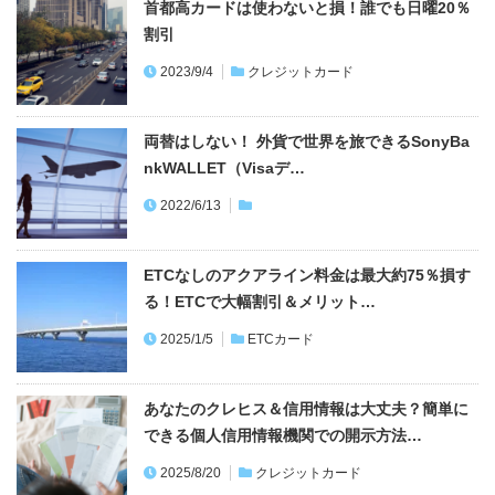
首都高カードは使わないと損！誰でも日曜20％
割引
2023/9/4
クレジットカード
両替はしない！ 外貨で世界を旅できるSonyBa
nkWALLET（Visaデ…
2022/6/13
ETCなしのアクアライン料金は最大約75％損す
る！ETCで大幅割引＆メリット…
2025/1/5
ETCカード
あなたのクレヒス＆信用情報は大丈夫？簡単に
できる個人信用情報機関での開示方法…
2025/8/20
クレジットカード