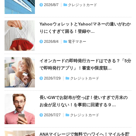
2026/8/7
クレジットカード
YahooウォレットとYahoo!マネーの違いがわか
りにくすぎて困る！登録や…
2026/8/4
電子マネー
イオンカードの即時発行カードはできる？「5分
で即時発行アプリ」！審査や限度額…
2026/7/29
クレジットカード
長いGWでお財布が空っぽ！使いすぎで月末の
お金が足りない！を事前に回避する９…
2026/7/27
クレジットカード
ANAマイレージで無料でハワイへ！マイルを貯