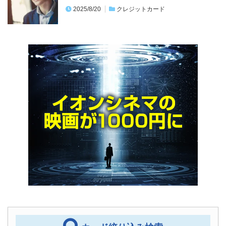
nkWALLET（Visaデ…
2022/6/13
ETCなしのアクアライン料金は最大約75％損す
る！ETCで大幅割引＆メリット…
2025/1/5
ETCカード
あなたのクレヒス＆信用情報は大丈夫？簡単に
できる個人信用情報機関での開示方法…
2025/8/20
クレジットカード
ライター・漫画家・小説家などフリーランスに
おすすめなクレジットカード決定版！…
2022/4/1
クレジットカード