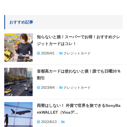
コンビニ振込用紙をクレジットカード払いにす
る３つの裏ワザ！税金もコンビニ払い…
2024/4/1
納税
誰でもクレジットカード払いでガソリンが最高1
0円/1L以上お得！出光＆コスモ…
2026/5/12
クレジットカード