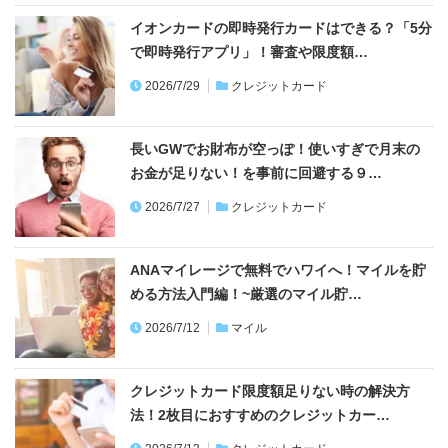
イオンカードの即時発行カードはできる？「5分
で即時発行アプリ」！審査や限度額…
2026/7/29
クレジットカード
長いGWでお財布が空っぽ！使いすぎで月末の
お金が足りない！を事前に回避する９…
2026/7/27
クレジットカード
ANAマイレージで無料でハワイへ！マイルを貯
める方法入門編！~厳選のマイル貯…
2026/7/12
マイル
クレジットカード限度額足りない時の解決方
法！2枚目におすすめのクレジットカー…