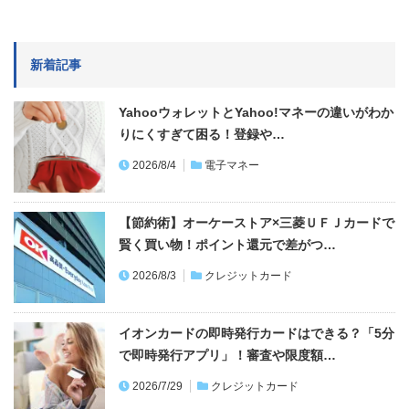
新着記事
YahooウォレットとYahoo!マネーの違いがわか
りにくすぎて困る！登録や…
2026/8/4
電子マネー
【節約術】オーケーストア×三菱ＵＦＪカードで
賢く買い物！ポイント還元で差がつ…
2026/8/3
クレジットカード
イオンカードの即時発行カードはできる？「5分
で即時発行アプリ」！審査や限度額…
2026/7/29
クレジットカード
長いGWでお財布が空っぽ！使いすぎで月末の
お金が足りない！を事前に回避する９…