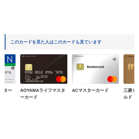
このカードを見た人はこのカードも見ています
三菱ＵＦＪカード ゴー
ACマスターカード
JCB C
フマスタ
ルド