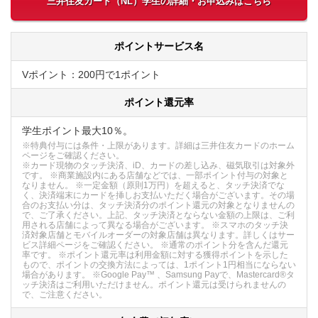
三井住友カード（NL）学生の詳細・お申込みはこちら
ポイントサービス名
Vポイント：200円で1ポイント
ポイント還元率
学生ポイント最大10％。
※特典付与には条件・上限があります。詳細は三井住友カードのホーム
ページをご確認ください。
※カード現物のタッチ決済、iD、カードの差し込み、磁気取引は対象外
です。 ※商業施設内にある店舗などでは、一部ポイント付与の対象と
なりません。 ※一定金額（原則1万円）を超えると、タッチ決済でな
く、決済端末にカードを挿しお支払いただく場合がございます。その場
合のお支払い分は、タッチ決済分のポイント還元の対象となりませんの
で、ご了承ください。上記、タッチ決済とならない金額の上限は、ご利
用される店舗によって異なる場合がございます。 ※スマホのタッチ決
済対象店舗とモバイルオーダーの対象店舗は異なります。詳しくはサー
ビス詳細ページをご確認ください。 ※通常のポイント分を含んだ還元
率です。 ※ポイント還元率は利用金額に対する獲得ポイントを示した
もので、ポイントの交換方法によっては、1ポイント1円相当にならない
場合があります。 ※Google Pay™ 、Samsung Payで、Mastercard®タ
ッチ決済はご利用いただけません。ポイント還元は受けられませんの
で、ご注意ください。