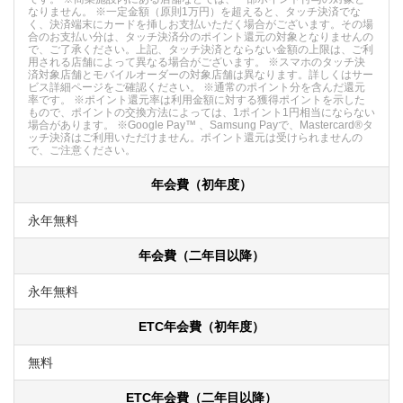
なりません。 ※一定金額（原則1万円）を超えると、タッチ決済でな
く、決済端末にカードを挿しお支払いただく場合がございます。その場
合のお支払い分は、タッチ決済分のポイント還元の対象となりませんの
で、ご了承ください。上記、タッチ決済とならない金額の上限は、ご利
用される店舗によって異なる場合がございます。 ※スマホのタッチ決
済対象店舗とモバイルオーダーの対象店舗は異なります。詳しくはサー
ビス詳細ページをご確認ください。 ※通常のポイント分を含んだ還元
率です。 ※ポイント還元率は利用金額に対する獲得ポイントを示した
もので、ポイントの交換方法によっては、1ポイント1円相当にならない
場合があります。 ※Google Pay™ 、Samsung Payで、Mastercard®タ
ッチ決済はご利用いただけません。ポイント還元は受けられませんの
で、ご注意ください。
年会費（初年度）
永年無料
年会費（二年目以降）
永年無料
ETC年会費（初年度）
無料
ETC年会費（二年目以降）