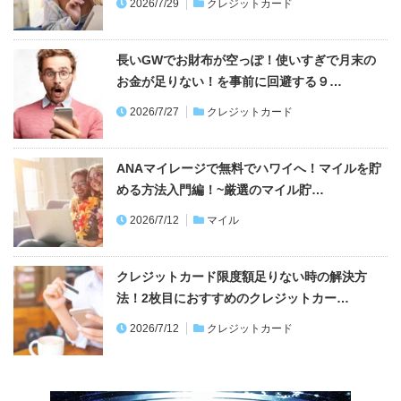
2026/7/29
クレジットカード
長いGWでお財布が空っぽ！使いすぎで月末の
お金が足りない！を事前に回避する９…
2026/7/27
クレジットカード
ANAマイレージで無料でハワイへ！マイルを貯
める方法入門編！~厳選のマイル貯…
2026/7/12
マイル
クレジットカード限度額足りない時の解決方
法！2枚目におすすめのクレジットカー…
2026/7/12
クレジットカード