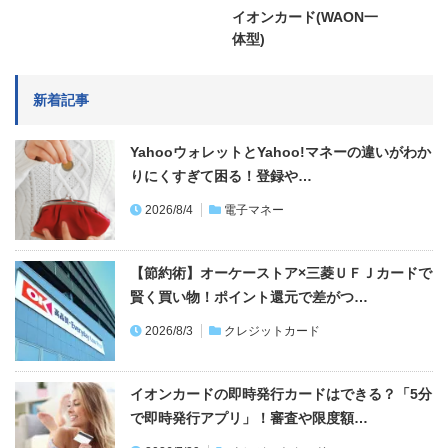
イオンカード(WAON一
体型)
新着記事
YahooウォレットとYahoo!マネーの違いがわか
りにくすぎて困る！登録や…
2026/8/4
電子マネー
【節約術】オーケーストア×三菱ＵＦＪカードで
賢く買い物！ポイント還元で差がつ…
2026/8/3
クレジットカード
イオンカードの即時発行カードはできる？「5分
で即時発行アプリ」！審査や限度額…