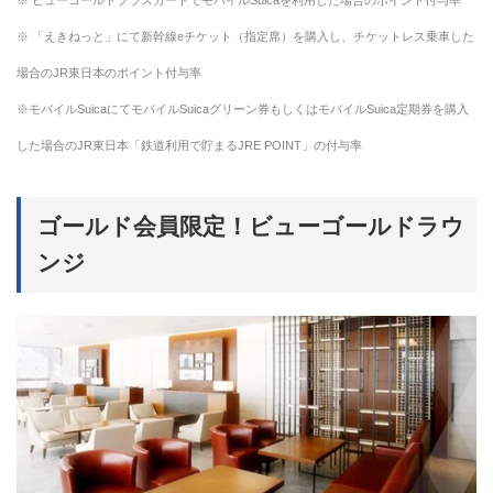
※ 「えきねっと」にて新幹線eチケット（指定席）を購入し、チケットレス乗車した
場合のJR東日本のポイント付与率
※モバイルSuicaにてモバイルSuicaグリーン券もしくはモバイルSuica定期券を購入
した場合のJR東日本「鉄道利用で貯まるJRE POINT」の付与率
ゴールド会員限定！ビューゴールドラウ
ンジ