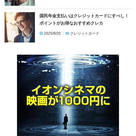
2023/9/4
クレジットカード
両替はしない！ 外貨で世界を旅できるSonyBa
nkWALLET（Visaデ…
2022/6/13
ETCなしのアクアライン料金は最大約75％損す
る！ETCで大幅割引＆メリット…
2025/1/5
ETCカード
あなたのクレヒス＆信用情報は大丈夫？簡単に
できる個人信用情報機関での開示方法…
2025/8/20
クレジットカード
ライター・漫画家・小説家などフリーランスに