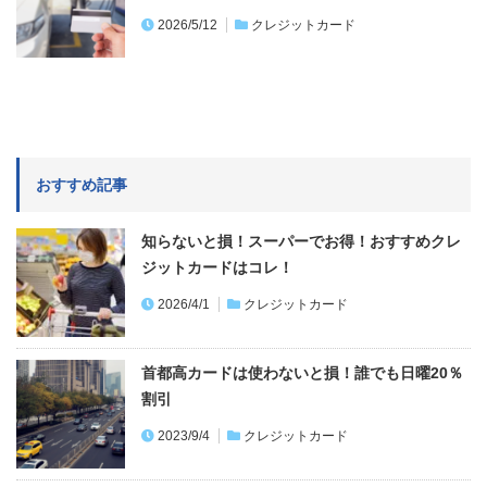
人気記事ピックアップ
コンビニ振込用紙をクレジットカード払いにす
る３つの裏ワザ！税金もコンビニ払い…
2024/4/1
納税
誰でもクレジットカード払いでガソリンが最高1
0円/1L以上お得！出光＆コスモ…
2026/5/12
クレジットカード