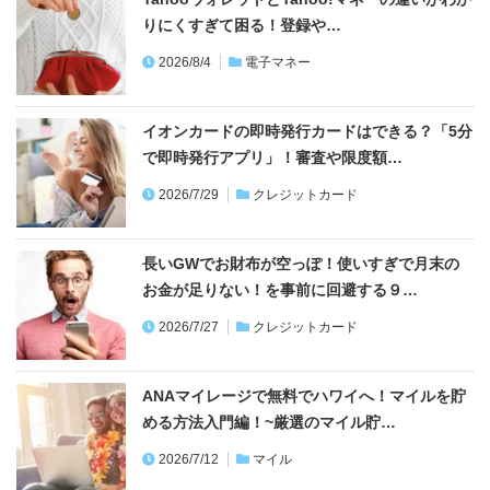
りにくすぎて困る！登録や…
2026/8/4
電子マネー
イオンカードの即時発行カードはできる？「5分
で即時発行アプリ」！審査や限度額…
2026/7/29
クレジットカード
長いGWでお財布が空っぽ！使いすぎで月末の
お金が足りない！を事前に回避する９…
2026/7/27
クレジットカード
ANAマイレージで無料でハワイへ！マイルを貯
める方法入門編！~厳選のマイル貯…
2026/7/12
マイル