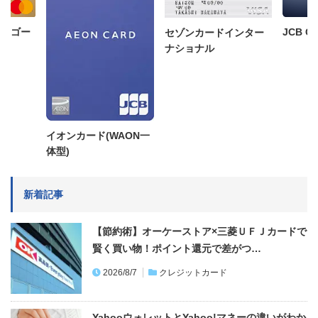
ド ゴー
JCB C
セゾンカードインター
ナショナル
イオンカード(WAON一
体型)
新着記事
【節約術】オーケーストア×三菱ＵＦＪカードで
賢く買い物！ポイント還元で差がつ…
2026/8/7
クレジットカード
YahooウォレットとYahoo!マネーの違いがわか