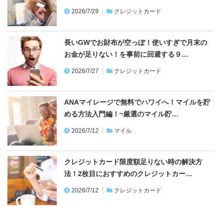
2026/7/29
クレジットカード
長いGWでお財布が空っぽ！使いすぎで月末の
お金が足りない！を事前に回避する９…
2026/7/27
クレジットカード
ANAマイレージで無料でハワイへ！マイルを貯
める方法入門編！~厳選のマイル貯…
2026/7/12
マイル
クレジットカード限度額足りない時の解決方
法！2枚目におすすめのクレジットカー…
2026/7/12
クレジットカード