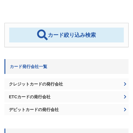
ETCなしのアクアライン料金は最大約75％損す
る！ETCで大幅割引＆メリット…
2025/1/5
ETCカード
あなたのクレヒス＆信用情報は大丈夫？簡単に
できる個人信用情報機関での開示方法…
2025/8/20
クレジットカード
ライター・漫画家・小説家などフリーランスに
おすすめなクレジットカード決定版！…
2022/4/1
クレジットカード
国民年金支払いはクレジットカードにすべし！
ポイントがお得なおすすめクレカ
2025/8/20
クレジットカード