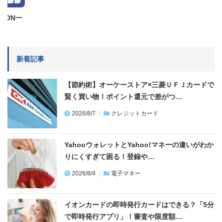
AON一
新着記事
【節約術】オーケーストア×三菱ＵＦＪカードで
賢く買い物！ポイント還元で差がつ…
2026/8/7
クレジットカード
YahooウォレットとYahoo!マネーの違いがわか
りにくすぎて困る！登録や…
2026/8/4
電子マネー
イオンカードの即時発行カードはできる？「5分
で即時発行アプリ」！審査や限度額…