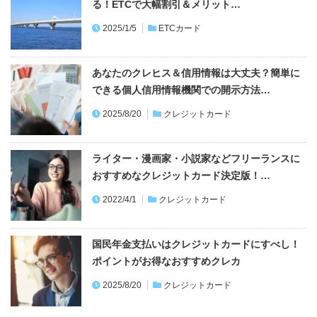
おすすめ記事
知らないと損！スーパーでお得！おすすめクレ
ジットカードはコレ！
2026/4/1
クレジットカード
首都高カードは使わないと損！誰でも日曜20％
割引
2023/9/4
クレジットカード
両替はしない！ 外貨で世界を旅できるSonyBa
nkWALLET（Visaデ…
2022/6/13