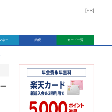
マネー
納税
カード一覧
方
カー