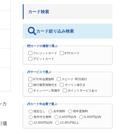
カード検索
カード絞り込み検索
カードの種類で選ぶ
クレジットカード
ETCカード
デビットカード
サービスで選ぶ
ETC年会費無料
スピード･即日発行
旅行傷害保険付き
ガソリン値引き
キャンペーン実施中
ポイントサービスあり
ンカ
カード年会費で選ぶ
指定なし
永年無料
初年度無料
条件付き無料
2,625円以内
6,300円以内
12,600円以内
12,601円以上
引価