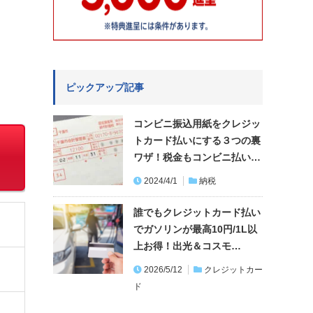
ピックアップ記事
コンビニ振込用紙をクレジッ
トカード払いにする３つの裏
ワザ！税金もコンビニ払い…
2024/4/1
納税
誰でもクレジットカード払い
でガソリンが最高10円/1L以
上お得！出光＆コスモ…
2026/5/12
クレジットカー
ド