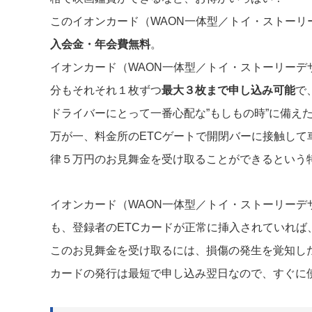
このイオンカード（WAON一体型／トイ・ストーリ
入会金・年会費無料
。
イオンカード（WAON一体型／トイ・ストーリー
分もそれそれ１枚ずつ
最大３枚まで申し込み可能
で
ドライバーにとって一番心配な”もしもの時”に備え
万が一、料金所のETCゲートで開閉バーに接触し
律５万円のお見舞金を受け取ることができるという
イオンカード（WAON一体型／トイ・ストーリー
も、登録者のETCカードが正常に挿入されていれ
このお見舞金を受け取るには、損傷の発生を覚知し
カードの発行は最短で申し込み翌日なので、すぐに