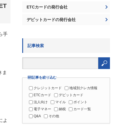
ET
ETCカードの発行会社
デビットカードの発行会社
ら手
記事検索
検
索:
きま
記事を絞り込む
クレジットカード
地域別クレカ情報
ETCカード
デビットカード
法人向け
マイル
ポイント
電子マネー
納税
カード一覧
Q&A
その他
によ