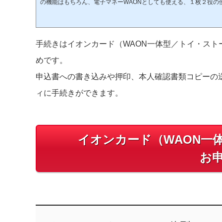
の機能はもちろん、電子マネーWAONとしても使える、１枚２役の
会金・年会費は無料！ポイントも貯まりやすく、イオンシネマでの
海外旅行時の割引などイオンカードならではの特典も満載です。ポ
割引も盛りだくさんな５つの特典イオングループでWAON POINT
オン店舗をはじめ、イオンモール、ダイエー、マックスバリュなど
店舗でこのカードを利用...
手続きはイオンカード（WAON一体型／トイ・ス
めです。
申込書への書き込みや押印、本人確認書類コピーの
ィに手続きができます。
イオンカード（WAON一
お