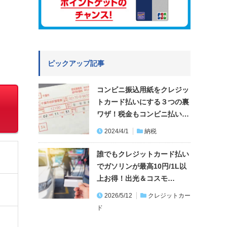
ピックアップ記事
コンビニ振込用紙をクレジッ
トカード払いにする３つの裏
ワザ！税金もコンビニ払い…
2024/4/1
納税
誰でもクレジットカード払い
でガソリンが最高10円/1L以
上お得！出光＆コスモ…
2026/5/12
クレジットカー
ド