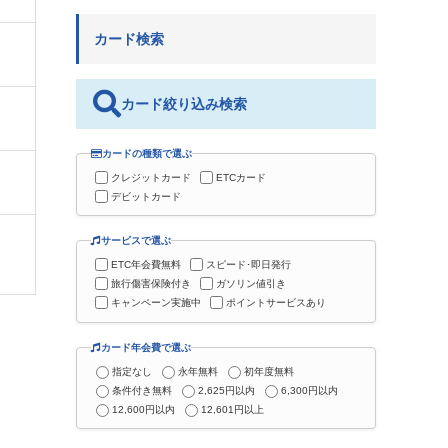
カード検索
カード絞り込み検索
カードの種類で選ぶ
クレジットカード
ETCカード
デビットカード
サービスで選ぶ
ETC年会費無料
スピード･即日発行
旅行傷害保険付き
ガソリン値引き
キャンペーン実施中
ポイントサービスあり
カード年会費で選ぶ
指定なし
永年無料
初年度無料
条件付き無料
2,625円以内
6,300円以内
12,600円以内
12,601円以上