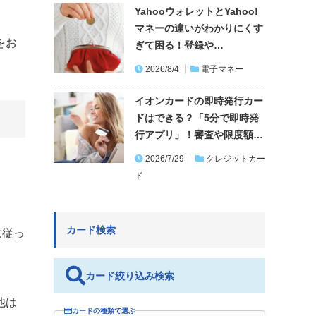
YahooウォレットとYahoo!
マネーの違いがわかりにくす
をお
ぎて困る！登録や…
2026/8/4
電子マネー
イオンカードの即時発行カー
ドはできる？「5分で即時発
行アプリ」！審査や限度額…
2026/7/29
クレジットカー
ド
カード検索
示に従っ
カード絞り込み検索
他は
カードの種類で選ぶ