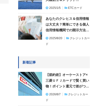
2025/1/5
ETCカード
あなたのクレヒス＆信用情報
は大丈夫？簡単にできる個人
信用情報機関での開示方法…
2025/8/20
クレジットカー
ド
新着記事
【節約術】オーケーストア×
三菱ＵＦＪカードで賢く買い
物！ポイント還元で差がつ…
2026/8/7
クレジットカー
ド