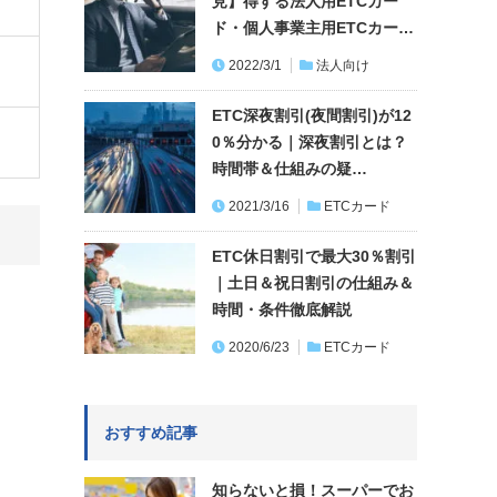
見】得する法人用ETCカー
ド・個人事業主用ETCカー…
2022/3/1
法人向け
ETC深夜割引(夜間割引)が12
0％分かる｜深夜割引とは？
時間帯＆仕組みの疑…
2021/3/16
ETCカード
ETC休日割引で最大30％割引
｜土日＆祝日割引の仕組み＆
時間・条件徹底解説
2020/6/23
ETCカード
おすすめ記事
知らないと損！スーパーでお