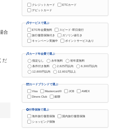
クレジットカード
ETCカード
デビットカード
サービスで選ぶ
ETC年会費無料
スピード･即日発行
場合
旅行傷害保険付き
ガソリン値引き
キャンペーン実施中
ポイントサービスあり
カード年会費で選ぶ
くだ
指定なし
永年無料
初年度無料
条件付き無料
2,625円以内
6,300円以内
12,600円以内
12,601円以上
カードブランドで選ぶ
Visa
Mastercard®
JCB
AMEX
Diners Club
銀聯
付帯保険で選ぶ
海外旅行傷害保険
国内旅行傷害保険
ショッピング保険