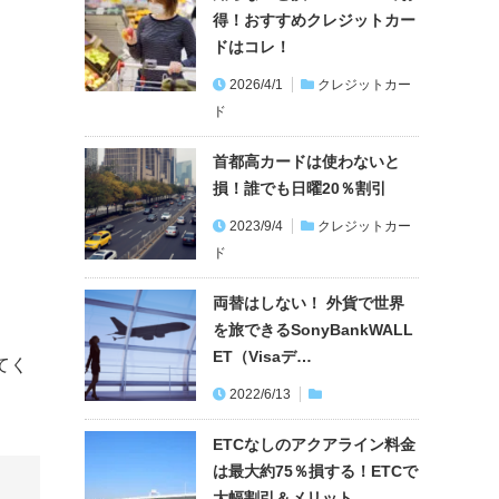
得！おすすめクレジットカー
ドはコレ！
2026/4/1
クレジットカー
ド
首都高カードは使わないと
損！誰でも日曜20％割引
2023/9/4
クレジットカー
ド
両替はしない！ 外貨で世界
を旅できるSonyBankWALL
ET（Visaデ…
てく
2022/6/13
ETCなしのアクアライン料金
は最大約75％損する！ETCで
大幅割引＆メリット…