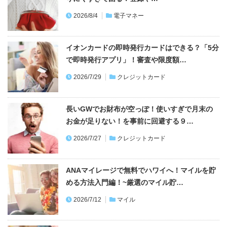
2026/8/4
電子マネー
イオンカードの即時発行カードはできる？「5分
で即時発行アプリ」！審査や限度額…
2026/7/29
クレジットカード
長いGWでお財布が空っぽ！使いすぎで月末の
お金が足りない！を事前に回避する９…
2026/7/27
クレジットカード
ANAマイレージで無料でハワイへ！マイルを貯
める方法入門編！~厳選のマイル貯…
2026/7/12
マイル