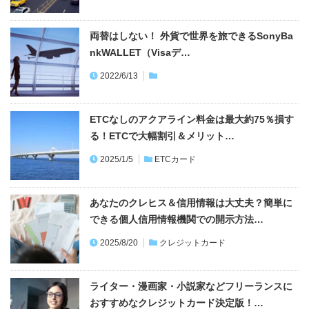
両替はしない！ 外貨で世界を旅できるSonyBa
nkWALLET（Visaデ…
2022/6/13
ETCなしのアクアライン料金は最大約75％損す
る！ETCで大幅割引＆メリット…
2025/1/5
ETCカード
あなたのクレヒス＆信用情報は大丈夫？簡単に
できる個人信用情報機関での開示方法…
2025/8/20
クレジットカード
ライター・漫画家・小説家などフリーランスに
おすすめなクレジットカード決定版！…