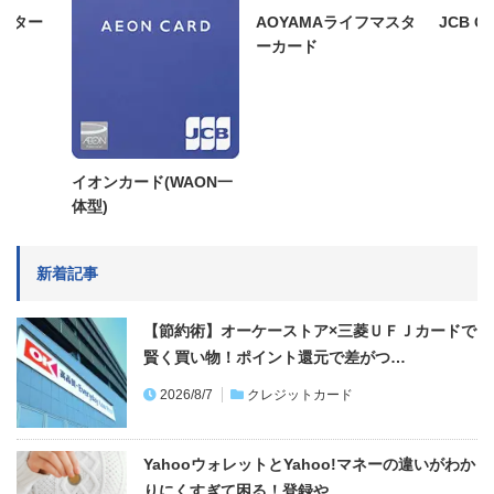
JCB C
ンター
AOYAMAライフマスタ
ーカード
イオンカード(WAON一
体型)
新着記事
【節約術】オーケーストア×三菱ＵＦＪカードで
賢く買い物！ポイント還元で差がつ…
2026/8/7
クレジットカード
YahooウォレットとYahoo!マネーの違いがわか
りにくすぎて困る！登録や…