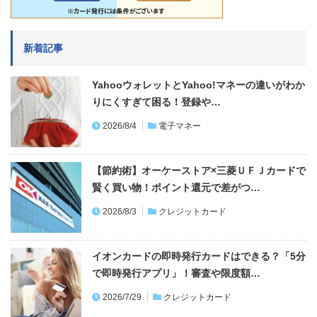
新着記事
YahooウォレットとYahoo!マネーの違いがわか
りにくすぎて困る！登録や…
2026/8/4
電子マネー
【節約術】オーケーストア×三菱ＵＦＪカードで
賢く買い物！ポイント還元で差がつ…
2026/8/3
クレジットカード
イオンカードの即時発行カードはできる？「5分
で即時発行アプリ」！審査や限度額…
2026/7/29
クレジットカード