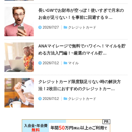
長いGWでお財布が空っぽ！使いすぎで月末の
お金が足りない！を事前に回避する９…
2026/7/27
クレジットカード
ANAマイレージで無料でハワイへ！マイルを貯
める方法入門編！~厳選のマイル貯…
2026/7/12
マイル
クレジットカード限度額足りない時の解決方
法！2枚目におすすめのクレジットカー…
2026/7/12
クレジットカード