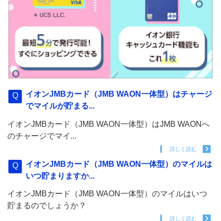
イオンJMBカード（JMB WAON一体型）はチャージ
でマイルが貯まる...
イオンJMBカード（JMB WAON一体型）はJMB WAONへ
のチャージでマイ...
詳しく読む
イオンJMBカード（JMB WAON一体型）のマイルは
いつ貯まりますか...
イオンJMBカード（JMB WAON一体型）のマイルはいつ
貯まるのでしょうか？
詳しく読む