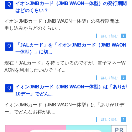
イオンJMBカード（JMB WAON一体型）の発行期間
はどのくらい？
イオンJMBカード（JMB WAON一体型）の発行期間は、
申し込みからどのくらい...
詳しく読む
「JALカード」を「イオンJMBカード（JMB WAON
一体型）」に切...
現在「JALカード」を持っているのですが、電子マネーW
AONを利用したいので「イ...
詳しく読む
イオンJMBカード（JMB WAON一体型）は「ありが
10デー」でどん...
イオンJMBカード（JMB WAON一体型）は「ありが10デ
ー」でどんなお得があ...
詳しく読む