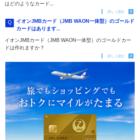
はどのようなカード...
詳しく読む
イオンJMBカード（JMB WAON一体型）のゴールド
カードはあります...
イオンJMBカード（JMB WAON一体型）のゴールドカー
ドは作れますか？
詳しく読む