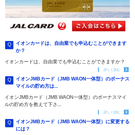
イオンカードは、自由業でも申込むことができます
か？
イオンカードは、自由業でも申込むことができますか？
詳しく読む
イオンJMBカード（JMB WAON一体型）のボーナス
マイルの貯め方は...
イオンJMBカード（JMB WAON一体型）のボーナスマイ
ルの貯め方を教えて下さ...
詳しく読む
イオンJMBカード（JMB WAON一体型）に変更する
には？