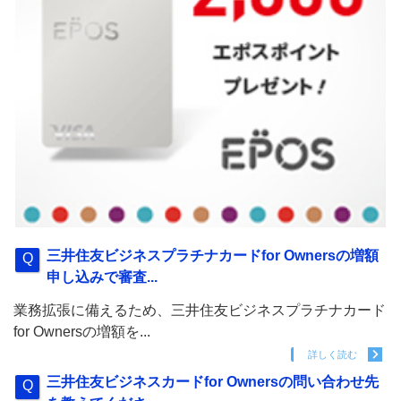
三井住友ビジネスプラチナカードfor Ownersの増額
申し込みで審査...
業務拡張に備えるため、三井住友ビジネスプラチナカード
for Ownersの増額を...
詳しく読む
三井住友ビジネスカードfor Ownersの問い合わせ先