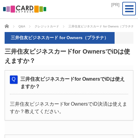
CARD EXPRESS
Q&A
クレジットカード
三井住友ビジネスカード for Owners（プラチナ）
三井住友ビジネスカード for Owners（プラチナ）
三井住友ビジネスカードfor OwnersでiDは使
えますか？
三井住友ビジネスカードfor OwnersでiDは使え
ますか？
三井住友ビジネスカードfor OwnersでiD決済は使えま
すか？教えてください。