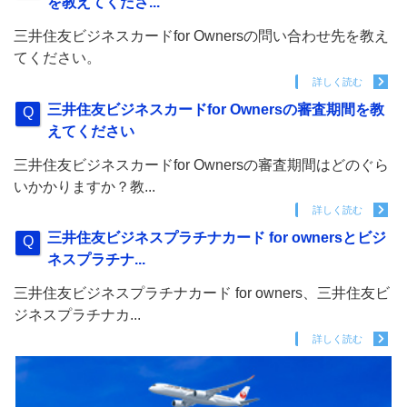
を教えてくださ...
三井住友ビジネスカードfor Ownersの問い合わせ先を教え
てください。
詳しく読む
三井住友ビジネスカードfor Ownersの審査期間を教
えてください
三井住友ビジネスカードfor Ownersの審査期間はどのぐら
いかかりますか？教...
詳しく読む
三井住友ビジネスプラチナカード for ownersとビジ
ネスプラチナ...
三井住友ビジネスプラチナカード for owners、三井住友ビ
ジネスプラチナカ...
詳しく読む