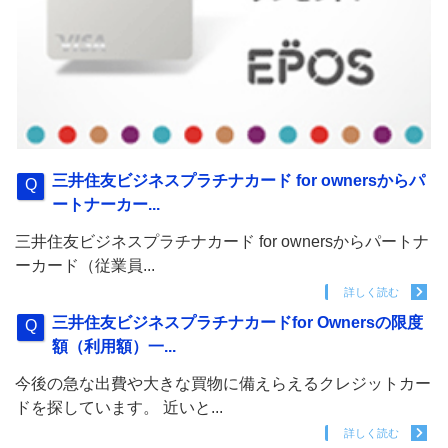
三井住友ビジネスプラチナカード for ownersからパ
ートナーカー...
三井住友ビジネスプラチナカード for ownersからパートナ
ーカード（従業員...
詳しく読む
三井住友ビジネスプラチナカードfor Ownersの限度
額（利用額）一...
今後の急な出費や大きな買物に備えらえるクレジットカー
ドを探しています。 近いと...
詳しく読む