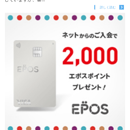
詳しく読む