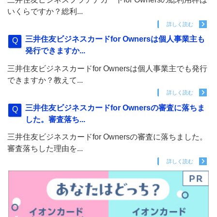
いくらですか？総利...
詳しく読む
三井住友ビジネスカードfor Ownersは個人事業主も
発行できますか...
三井住友ビジネスカードfor Ownersは個人事業主でも発行
できますか？教えて...
詳しく読む
三井住友ビジネスカードfor Ownersの審査に落ちま
した。審査落ち...
三井住友ビジネスカードfor Ownersの審査に落ちました。
審査落ちした理由を...
詳しく読む