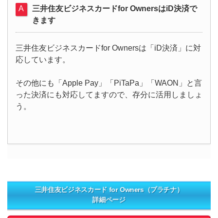
三井住友ビジネスカードfor OwnersはiD決済で
きます
三井住友ビジネスカードfor Ownersは「iD決済」に対
応しています。
その他にも「Apple Pay」「PiTaPa」「WAON」と言
った決済にも対応してますので、存分に活用しましょ
う。
三井住友ビジネスカード for Owners（プラチナ）
詳細ページ