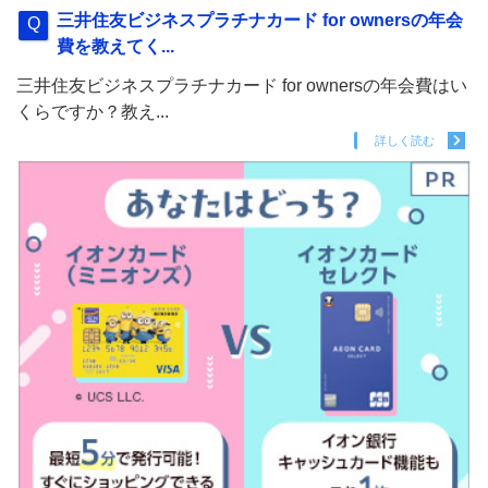
三井住友ビジネスプラチナカード for ownersの年会
費を教えてく...
三井住友ビジネスプラチナカード for ownersの年会費はい
くらですか？教え...
詳しく読む