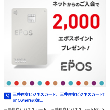
三井住友ビジネスカード、三井住友ビジネスカードf
or Ownersの違...
三井住友ビジネスカード、三井住友ビジネスカードfor Ow