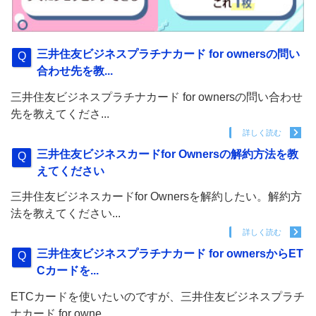
三井住友ビジネスプラチナカード for ownersの問い
合わせ先を教...
三井住友ビジネスプラチナカード for ownersの問い合わせ
先を教えてくださ...
詳しく読む
三井住友ビジネスカードfor Ownersの解約方法を教
えてください
三井住友ビジネスカードfor Ownersを解約したい。解約方
法を教えてください...
詳しく読む
三井住友ビジネスプラチナカード for ownersからET
Cカードを...
ETCカードを使いたいのですが、三井住友ビジネスプラチ
ナカード for owne...