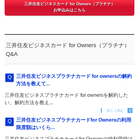
三井住友ビジネスカード for Owners（プラチナ）
お申込みはこちら
三井住友ビジネスカード for Owners（プラチナ）
Q&A
三井住友ビジネスプラチナカード for ownersの解約
方法を教えて...
三井住友ビジネスプラチナカード for ownersを解約した
い。解約方法を教え...
詳しく読む
三井住友ビジネスプラチナカードfor Ownersの利用
限度額はいくら...
三井住友ビジネスプラチナカードfor Ownersの総利用枠は