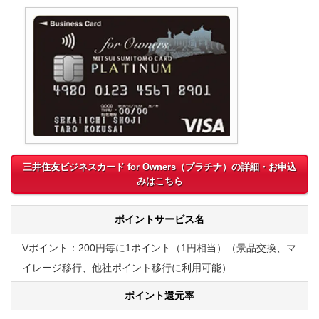
三井住友ビジネスカード for Owners（プラチナ）の詳細・お申込
みはこちら
ポイントサービス名
Vポイント：200円毎に1ポイント（1円相当）（景品交換、マ
イレージ移行、他社ポイント移行に利用可能）
ポイント還元率