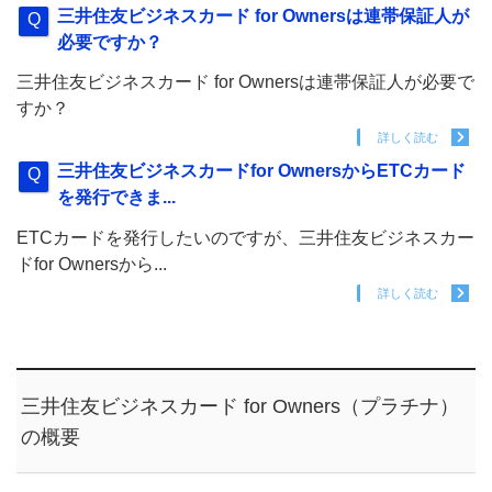
三井住友ビジネスカード for Ownersは連帯保証人が
必要ですか？
三井住友ビジネスカード for Ownersは連帯保証人が必要で
すか？
詳しく読む
三井住友ビジネスカードfor OwnersからETCカード
を発行できま...
ETCカードを発行したいのですが、三井住友ビジネスカー
ドfor Ownersから...
詳しく読む
三井住友ビジネスカード for Owners（プラチナ）
の概要