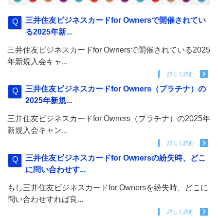
三井住友ビジネスカードfor Ownersで開催されてい
る2025年新...
三井住友ビジネスカードfor Ownersで開催されている2025
年新規入会キャ...
詳しく読む
三井住友ビジネスカードfor Owners（プラチナ）の
2025年新規...
三井住友ビジネスカードfor Owners（プラチナ）の2025年
新規入会キャン...
詳しく読む
三井住友ビジネスカードfor Ownersの紛失時、どこ
に問い合わせす...
もし三井住友ビジネスカードfor Ownersを紛失時、どこに
問い合わせすれば良...
詳しく読む