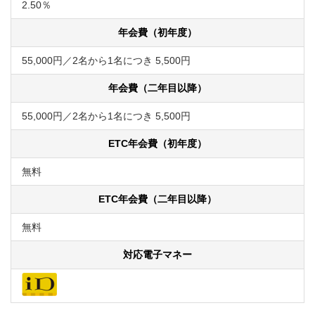
2.50％
年会費（初年度）
55,000円／2名から1名につき 5,500円
年会費（二年目以降）
55,000円／2名から1名につき 5,500円
ETC年会費（初年度）
無料
ETC年会費（二年目以降）
無料
対応電子マネー