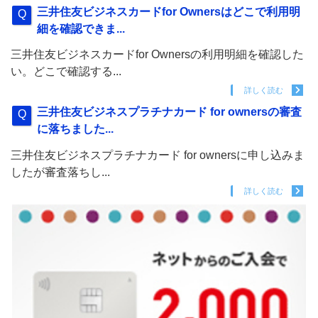
三井住友ビジネスカードfor Ownersはどこで利用明
細を確認できま...
三井住友ビジネスカードfor Ownersの利用明細を確認した
い。どこで確認する...
詳しく読む
三井住友ビジネスプラチナカード for ownersの審査
に落ちました...
三井住友ビジネスプラチナカード for ownersに申し込みま
したが審査落ちし...
詳しく読む