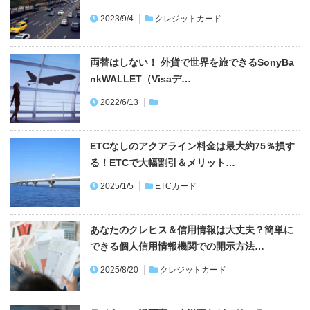
2023/9/4
クレジットカード
両替はしない！ 外貨で世界を旅できるSonyBa
nkWALLET（Visaデ…
2022/6/13
ETCなしのアクアライン料金は最大約75％損す
る！ETCで大幅割引＆メリット…
2025/1/5
ETCカード
あなたのクレヒス＆信用情報は大丈夫？簡単に
できる個人信用情報機関での開示方法…
2025/8/20
クレジットカード