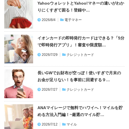
YahooウォレットとYahoo!マネーの違いがわか
りにくすぎて困る！登録や…
2026/8/4
電子マネー
イオンカードの即時発行カードはできる？「5分
で即時発行アプリ」！審査や限度額…
2026/7/29
クレジットカード
長いGWでお財布が空っぽ！使いすぎで月末の
お金が足りない！を事前に回避する９…
2026/7/27
クレジットカード
ANAマイレージで無料でハワイへ！マイルを貯
める方法入門編！~厳選のマイル貯…
2026/7/12
マイル