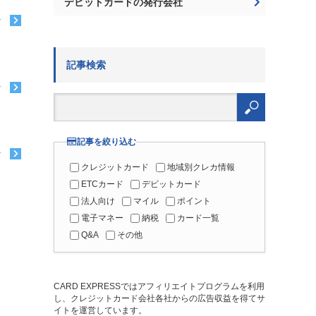
デビットカードの発行会社
む
記事検索
む
検
索:
記事を絞り込む
む
クレジットカード
地域別クレカ情報
ETCカード
デビットカード
法人向け
マイル
ポイント
電子マネー
納税
カード一覧
Q&A
その他
CARD EXPRESSではアフィリエイトプログラムを利用
し、クレジットカード会社各社からの広告収益を得てサ
イトを運営しています。