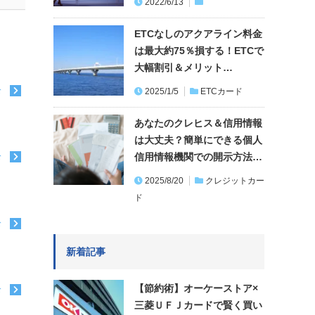
2022/6/13
ETCなしのアクアライン料金
は最大約75％損する！ETCで
大幅割引＆メリット…
む
2025/1/5
ETCカード
あなたのクレヒス＆信用情報
は大丈夫？簡単にできる個人
信用情報機関での開示方法…
む
2025/8/20
クレジットカー
ド
む
新着記事
【節約術】オーケーストア×
む
三菱ＵＦＪカードで賢く買い