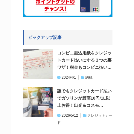
ピックアップ記事
コンビニ振込用紙をクレジッ
トカード払いにする３つの裏
ワザ！税金もコンビニ払い…
2024/4/1
納税
誰でもクレジットカード払い
でガソリンが最高10円/1L以
上お得！出光＆コスモ…
2026/5/12
クレジットカー
ド