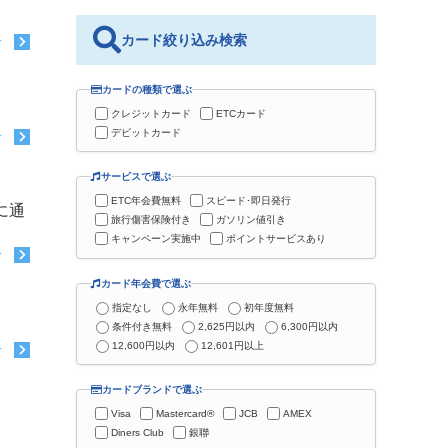
カード絞り込み検索
む
カードの種類で選ぶ
クレジットカード
ETCカード
デビットカード
む
サービスで選ぶ
ETC年会費無料
スピード･即日発行
に通
旅行傷害保険付き
ガソリン値引き
キャンペーン実施中
ポイントサービスあり
む
カード年会費で選ぶ
指定なし
永年無料
初年度無料
条件付き無料
2,625円以内
6,300円以内
12,600円以内
12,601円以上
む
カードブランドで選ぶ
Visa
Mastercard®
JCB
AMEX
Diners Club
銀聯