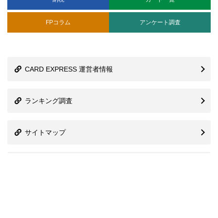
FPコラム
アンケート調査
CARD EXPRESS 運営者情報
ランキング調査
サイトマップ
株式会社プレシャスアニバーサリー