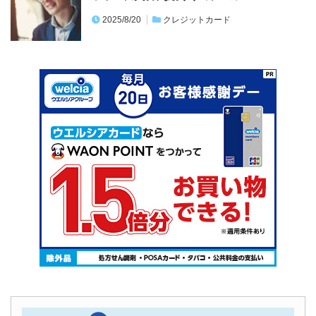
2025/8/20
クレジットカード