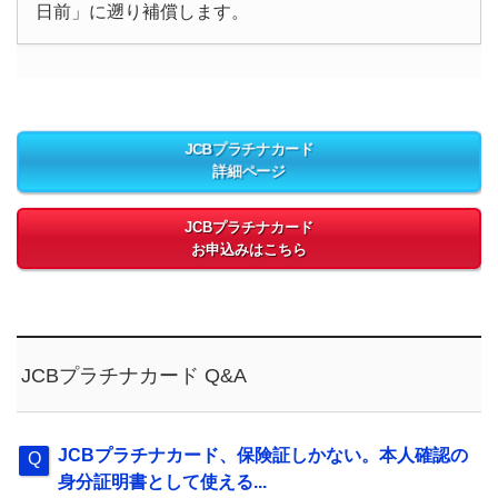
日前」に遡り補償します。
JCBプラチナカード
詳細ページ
JCBプラチナカード
お申込みはこちら
JCBプラチナカード Q&A
JCBプラチナカード、保険証しかない。本人確認の
身分証明書として使える...