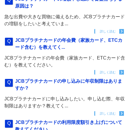
原因は？
急な出費や大きな買物に備えるため、JCBプラチナカード
の増額をしたいと考えていま...
詳しく読む
JCBプラチナカードの年会費（家族カード、ETCカ
ード含む）を教えてく...
JCBプラチナカードの年会費（家族カード、ETCカード含
む）を教えてください。
詳しく読む
JCBプラチナカードの申し込みに年収制限はありま
すか？
JCBプラチナカードに申し込みしたい。申し込む際、年収
制限はありますか？教えてく...
詳しく読む
JCBプラチナカードの利用限度額引き上げについて
教えてください。