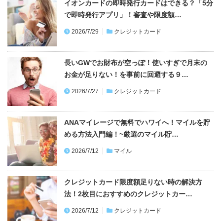
イオンカードの即時発行カードはできる？「5分
で即時発行アプリ」！審査や限度額…
2026/7/29
クレジットカード
長いGWでお財布が空っぽ！使いすぎで月末の
お金が足りない！を事前に回避する９…
2026/7/27
クレジットカード
ANAマイレージで無料でハワイへ！マイルを貯
める方法入門編！~厳選のマイル貯…
2026/7/12
マイル
クレジットカード限度額足りない時の解決方
法！2枚目におすすめのクレジットカー…
2026/7/12
クレジットカード