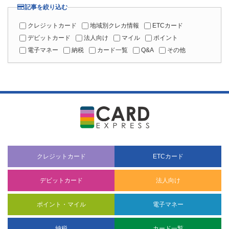
記事を絞り込む
クレジットカード
地域別クレカ情報
ETCカード
デビットカード
法人向け
マイル
ポイント
電子マネー
納税
カード一覧
Q&A
その他
クレジットカード
ETCカード
デビットカード
法人向け
ポイント・マイル
電子マネー
納税
カード一覧