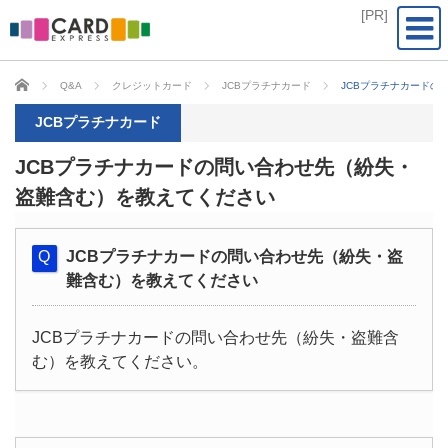
CARD EXPRESS
Q&A
クレジットカード
JCBプラチナカード
JCBプラチナカードの
JCBプラチナカード
JCBプラチナカードの問い合わせ先（紛失・
盗難含む）を教えてください
JCBプラチナカードの問い合わせ先（紛失・盗
難含む）を教えてください
JCBプラチナカードの問い合わせ先（紛失・盗難含
む）を教えてください。