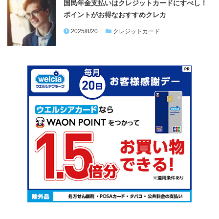
国民年金支払いはクレジットカードにすべし！
ポイントがお得なおすすめクレカ
2025/8/20
クレジットカード