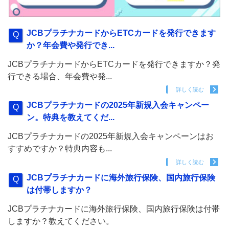
JCBプラチナカードからETCカードを発行できます
か？年会費や発行でき...
JCBプラチナカードからETCカードを発行できますか？発
行できる場合、年会費や発...
詳しく読む
JCBプラチナカードの2025年新規入会キャンペー
ン。特典を教えてくだ...
JCBプラチナカードの2025年新規入会キャンペーンはお
すすめですか？特典内容も...
詳しく読む
JCBプラチナカードに海外旅行保険、国内旅行保険
は付帯しますか？
JCBプラチナカードに海外旅行保険、国内旅行保険は付帯
しますか？教えてください。