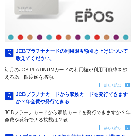
JCBプラチナカードの利用限度額引き上げについて
教えてください。
毎月のJCB PLATINUMカードの利用額が利用可能枠を超
える為、限度額を増額...
詳しく読む
JCBプラチナカードから家族カードを発行できます
か？年会費や発行できる...
JCBプラチナカードから家族カードを発行できますか？年
会費や発行できる枚数は？教...
詳しく読む