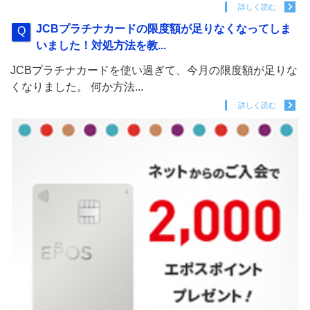
詳しく読む
JCBプラチナカードの限度額が足りなくなってしま
いました！対処方法を教...
JCBプラチナカードを使い過ぎて、今月の限度額が足りな
くなりました。 何か方法...
詳しく読む