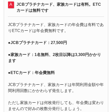
JCBプラチナカード、家族カードは有料。ETC
カードは無料です
JCBプラチナカード、家族カードの年会費は有料であ
りETCカードは年会費無料です。
●JCBプラチナカード：27,500円
●家族カード：1名無料、2枚目以降は3,300円かかり
ます
●ETCカード：年会費無料
JCBプラチナカード、家族カードは年間利用金額や年
間利用回数にかかわらず発生します。
ただし家族カードは何枚発行しても、年会費は変わり
ませんので好みの枚数分発行しましょう。