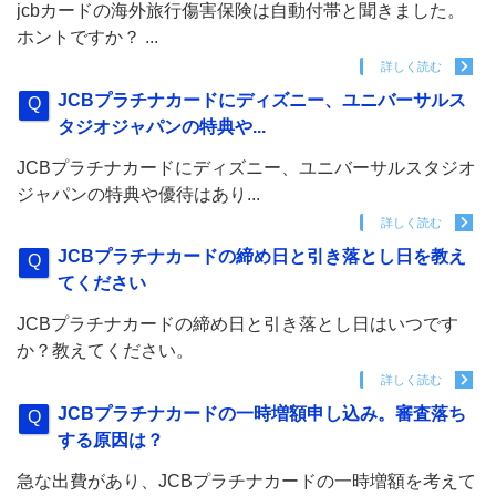
jcbカードの海外旅行傷害保険は自動付帯と聞きました。
ホントですか？ ...
詳しく読む
JCBプラチナカードにディズニー、ユニバーサルス
タジオジャパンの特典や...
JCBプラチナカードにディズニー、ユニバーサルスタジオ
ジャパンの特典や優待はあり...
詳しく読む
JCBプラチナカードの締め日と引き落とし日を教え
てください
JCBプラチナカードの締め日と引き落とし日はいつです
か？教えてください。
詳しく読む
JCBプラチナカードの一時増額申し込み。審査落ち
する原因は？
急な出費があり、JCBプラチナカードの一時増額を考えて