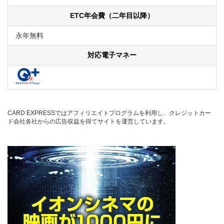
ETC年会費（二年目以降）
永年無料
対応電子マネー
CARD EXPRESSではアフィリエイトプログラムを利用し、クレジットカー
ド会社各社からの広告収益を得てサイトを運営しています。