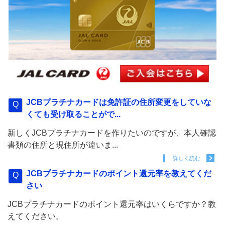
JCBプラチナカードは免許証の住所変更をしていな
くても受け取ることがで...
新しくJCBプラチナカードを作りたいのですが、本人確認
書類の住所と現住所が違いま...
詳しく読む
JCBプラチナカードのポイント還元率を教えてくだ
さい
JCBプラチナカードのポイント還元率はいくらですか？教
えてください。