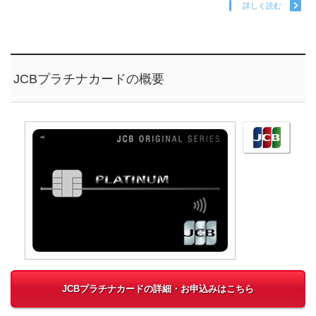
詳しく読む
JCBプラチナカードの概要
JCBプラチナカードの詳細・お申込みはこちら