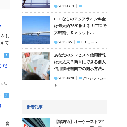
2022/6/13
ETCなしのアクアライン料金
？
は最大約75％損する！ETCで
大幅割引＆メリット…
額をし
教えて
2025/1/5
ETCカード
あなたのクレヒス＆信用情報
む
は大丈夫？簡単にできる個人
くだ
信用情報機関での開示方法…
2025/8/20
クレジットカー
さい。
ド
む
す
新着記事
【節約術】オーケーストア×
？ 審