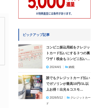
ピックアップ記事
コンビニ振込用紙をクレジッ
トカード払いにする３つの裏
ワザ！税金もコンビニ払い…
2024/4/1
納税
誰でもクレジットカード払い
でガソリンが最高10円/1L以
上お得！出光＆コスモ…
2026/5/12
クレジットカー
ド