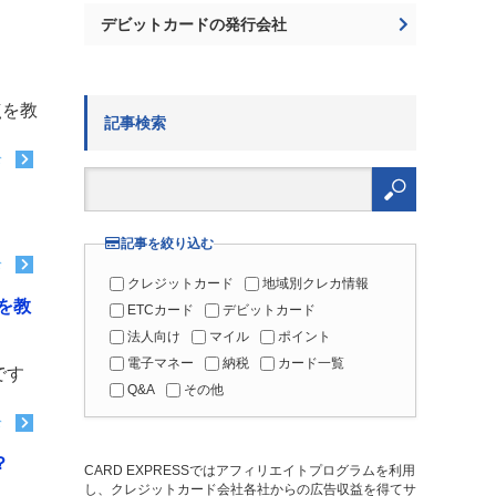
デビットカードの発行会社
点を教
記事検索
む
検
索:
記事を絞り込む
む
クレジットカード
地域別クレカ情報
を教
ETCカード
デビットカード
法人向け
マイル
ポイント
電子マネー
納税
カード一覧
です
Q&A
その他
む
？
CARD EXPRESSではアフィリエイトプログラムを利用
し、クレジットカード会社各社からの広告収益を得てサ