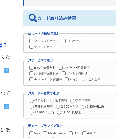
カード絞り込み検索
カードの種類で選ぶ
クレジットカード
ETCカード
は？
デビットカード
てくだ
サービスで選ぶ
ETC年会費無料
スピード･即日発行
む
旅行傷害保険付き
ガソリン値引き
キャンペーン実施中
ポイントサービスあり
いつで
カード年会費で選ぶ
指定なし
永年無料
初年度無料
条件付き無料
2,625円以内
6,300円以内
む
12,600円以内
12,601円以上
カードブランドで選ぶ
ンはあ
Visa
Mastercard®
JCB
AMEX