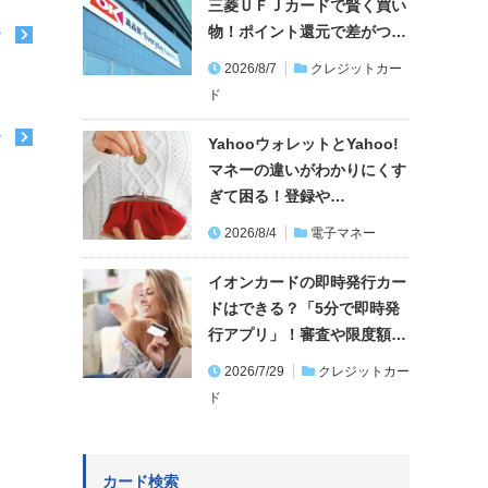
三菱ＵＦＪカードで賢く買い
物！ポイント還元で差がつ…
む
2026/8/7
クレジットカー
ド
む
YahooウォレットとYahoo!
マネーの違いがわかりにくす
ぎて困る！登録や…
2026/8/4
電子マネー
イオンカードの即時発行カー
ドはできる？「5分で即時発
行アプリ」！審査や限度額…
2026/7/29
クレジットカー
ド
カード検索