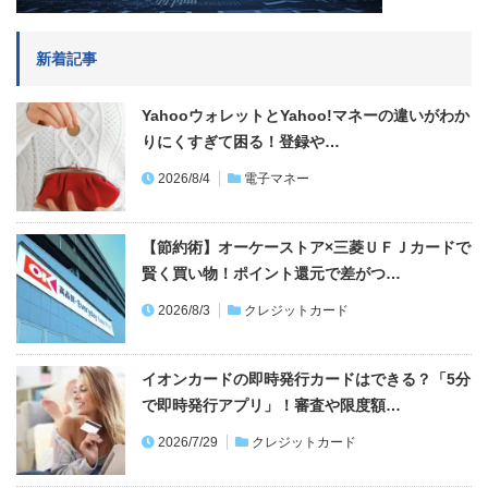
新着記事
YahooウォレットとYahoo!マネーの違いがわか
りにくすぎて困る！登録や…
2026/8/4
電子マネー
【節約術】オーケーストア×三菱ＵＦＪカードで
賢く買い物！ポイント還元で差がつ…
2026/8/3
クレジットカード
イオンカードの即時発行カードはできる？「5分
で即時発行アプリ」！審査や限度額…
2026/7/29
クレジットカード