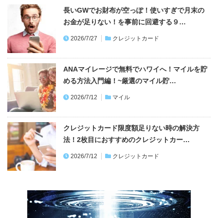
長いGWでお財布が空っぽ！使いすぎで月末の
お金が足りない！を事前に回避する９…
2026/7/27
クレジットカード
ANAマイレージで無料でハワイへ！マイルを貯
める方法入門編！~厳選のマイル貯…
2026/7/12
マイル
クレジットカード限度額足りない時の解決方
法！2枚目におすすめのクレジットカー…
2026/7/12
クレジットカード