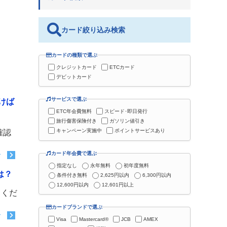
カード絞り込み検索
カードの種類で選ぶ
クレジットカード
ETCカード
デビットカード
サービスで選ぶ
けば
ETC年会費無料
スピード･即日発行
旅行傷害保険付き
ガソリン値引き
キャンペーン実施中
ポイントサービスあり
確認
カード年会費で選ぶ
む
指定なし
永年無料
初年度無料
は？
条件付き無料
2,625円以内
6,300円以内
12,600円以内
12,601円以上
てくだ
カードブランドで選ぶ
む
Visa
Mastercard®
JCB
AMEX