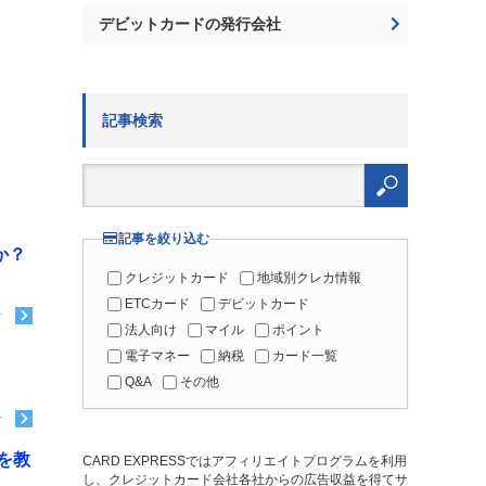
デビットカードの発行会社
記事検索
検
索:
記事を絞り込む
か？
クレジットカード
地域別クレカ情報
ETCカード
デビットカード
む
法人向け
マイル
ポイント
？
電子マネー
納税
カード一覧
Q&A
その他
む
を教
CARD EXPRESSではアフィリエイトプログラムを利用
し、クレジットカード会社各社からの広告収益を得てサ