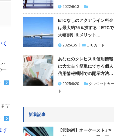
2022/6/13
ETCなしのアクアライン料金
は最大約75％損する！ETCで
大幅割引＆メリット…
いく
2025/1/5
ETCカード
あなたのクレヒス＆信用情報
し、
は大丈夫？簡単にできる個人
の一
信用情報機関での開示方法…
む
2025/8/20
クレジットカー
ド
ります
新着記事
む
ます
【節約術】オーケーストア×