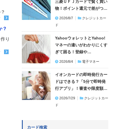
三菱ＵＦＪカードで賢く買い
物！ポイント還元で差がつ…
か？
む
2026/8/7
クレジットカー
ド
か？
YahooウォレットとYahoo!
を作り
マネーの違いがわかりにくす
ぎて困る！登録や…
む
2026/8/4
電子マネー
イオンカードの即時発行カー
ドはできる？「5分で即時発
行アプリ」！審査や限度額…
2026/7/29
クレジットカー
ド
カード検索