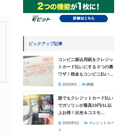
ピックアップ記事
コンビニ振込用紙をクレジッ
トカード払いにする３つの裏
ワザ！税金もコンビニ払い…
2024/4/1
納税
誰でもクレジットカード払い
でガソリンが最高10円/1L以
上お得！出光＆コスモ…
2026/5/12
クレジットカー
ド