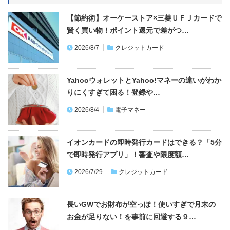
【節約術】オーケーストア×三菱ＵＦＪカードで
賢く買い物！ポイント還元で差がつ…
2026/8/7
クレジットカード
YahooウォレットとYahoo!マネーの違いがわか
りにくすぎて困る！登録や…
2026/8/4
電子マネー
イオンカードの即時発行カードはできる？「5分
で即時発行アプリ」！審査や限度額…
2026/7/29
クレジットカード
長いGWでお財布が空っぽ！使いすぎで月末の
お金が足りない！を事前に回避する９…