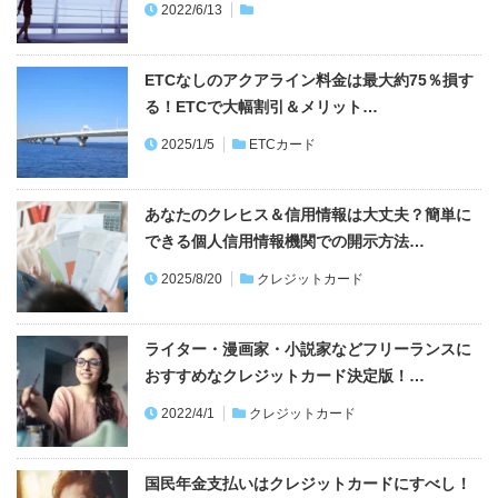
ETCなしのアクアライン料金は最大約75％損す
る！ETCで大幅割引＆メリット…
2025/1/5
ETCカード
あなたのクレヒス＆信用情報は大丈夫？簡単に
できる個人信用情報機関での開示方法…
2025/8/20
クレジットカード
ライター・漫画家・小説家などフリーランスに
おすすめなクレジットカード決定版！…
2022/4/1
クレジットカード
国民年金支払いはクレジットカードにすべし！
ポイントがお得なおすすめクレカ
2025/8/20
クレジットカード