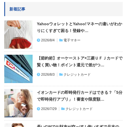
新着記事
YahooウォレットとYahoo!マネーの違いがわか
りにくすぎて困る！登録や…
2026/8/4
電子マネー
【節約術】オーケーストア×三菱ＵＦＪカードで
賢く買い物！ポイント還元で差がつ…
2026/8/3
クレジットカード
イオンカードの即時発行カードはできる？「5分
で即時発行アプリ」！審査や限度額…
2026/7/29
クレジットカード
長いGWでお財布が空っぽ！使いすぎで月末の