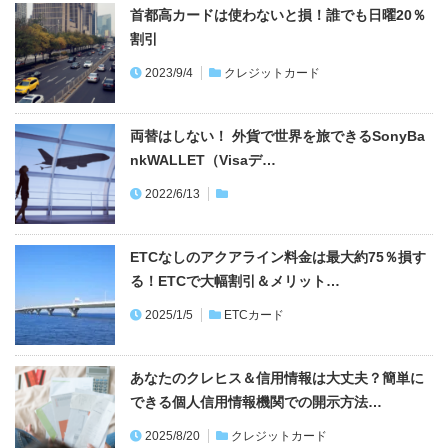
首都高カードは使わないと損！誰でも日曜20％
割引
2023/9/4
クレジットカード
両替はしない！ 外貨で世界を旅できるSonyBa
nkWALLET（Visaデ…
2022/6/13
ETCなしのアクアライン料金は最大約75％損す
る！ETCで大幅割引＆メリット…
2025/1/5
ETCカード
あなたのクレヒス＆信用情報は大丈夫？簡単に
できる個人信用情報機関での開示方法…
2025/8/20
クレジットカード