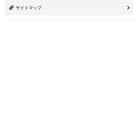
サイトマップ
株式会社プレシャスアニバーサリー
信用情報機関
関連協会
国際ブランド一覧