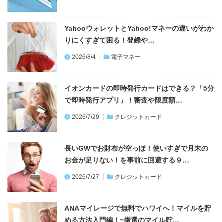
YahooウォレットとYahoo!マネーの違いがわか
りにくすぎて困る！登録や…
2026/8/4
電子マネー
イオンカードの即時発行カードはできる？「5分
で即時発行アプリ」！審査や限度額…
2026/7/29
クレジットカード
長いGWでお財布が空っぽ！使いすぎで月末の
お金が足りない！を事前に回避する９…
2026/7/27
クレジットカード
ANAマイレージで無料でハワイへ！マイルを貯
める方法入門編！~厳選のマイル貯…