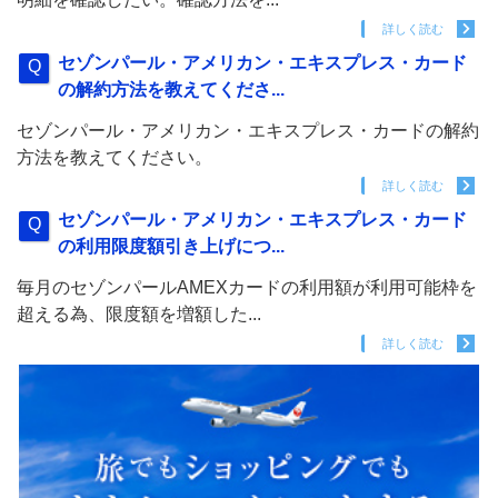
詳しく読む
セゾンパール・アメリカン・エキスプレス・カード
の解約方法を教えてくださ...
セゾンパール・アメリカン・エキスプレス・カードの解約
方法を教えてください。
詳しく読む
セゾンパール・アメリカン・エキスプレス・カード
の利用限度額引き上げにつ...
毎月のセゾンパールAMEXカードの利用額が利用可能枠を
超える為、限度額を増額した...
詳しく読む