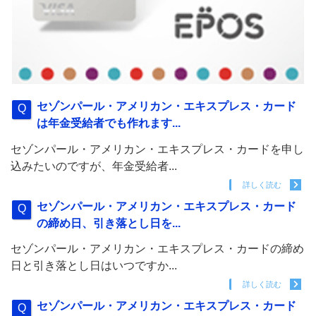
セゾンパール・アメリカン・エキスプレス・カード
は年金受給者でも作れます...
セゾンパール・アメリカン・エキスプレス・カードを申し
込みたいのですが、年金受給者...
詳しく読む
セゾンパール・アメリカン・エキスプレス・カード
の締め日、引き落とし日を...
セゾンパール・アメリカン・エキスプレス・カードの締め
日と引き落とし日はいつですか...
詳しく読む
セゾンパール・アメリカン・エキスプレス・カード