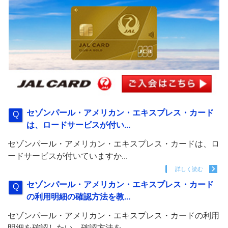
セゾンパール・アメリカン・エキスプレス・カード
は、ロードサービスが付い...
セゾンパール・アメリカン・エキスプレス・カードは、ロ
ードサービスが付いていますか...
詳しく読む
セゾンパール・アメリカン・エキスプレス・カード
の利用明細の確認方法を教...
セゾンパール・アメリカン・エキスプレス・カードの利用
明細を確認したい。確認方法を...