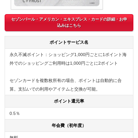
セゾンパール・アメリカン・エキスプレス・カードの詳細・お申
込みはこちら
ポイントサービス名
永久不滅ポイント：ショッピング1,000円ごとに1ポイント海
外でのショッピングご利用時は1,000円ごとに2ポイント
セゾンカードを複数枚所有の場合、ポイントは自動的に合
算。支払いでの利用やアイテムと交換が可能。
ポイント還元率
0.5％
年会費（初年度）
無料