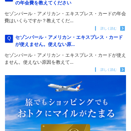
の年会費を教えてください
セゾンパール・アメリカン・エキスプレス・カードの年会
費はいくらですか？教えてくだ...
詳しく読む
セゾンパール・アメリカン・エキスプレス・カード
が使えません。使えない原...
セゾンパール・アメリカン・エキスプレス・カードが使え
ません。使えない原因を教えて...
詳しく読む