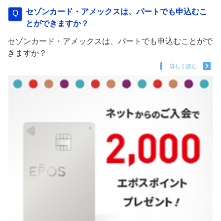
セゾンカード・アメックスは、パートでも申込むこ
とができますか？
セゾンカード・アメックスは、パートでも申込むことがで
きますか？
詳しく読む