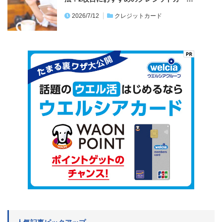
2026/7/12
クレジットカード