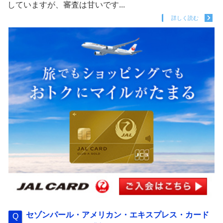
していますが、審査は甘いです...
詳しく読む
セゾンパール・アメリカン・エキスプレス・カード