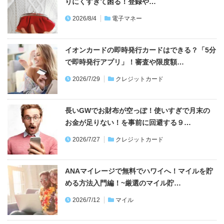
りにくすぎて困る！登録や…
2026/8/4
電子マネー
イオンカードの即時発行カードはできる？「5分
で即時発行アプリ」！審査や限度額…
2026/7/29
クレジットカード
長いGWでお財布が空っぽ！使いすぎで月末の
お金が足りない！を事前に回避する９…
2026/7/27
クレジットカード
ANAマイレージで無料でハワイへ！マイルを貯
める方法入門編！~厳選のマイル貯…
2026/7/12
マイル