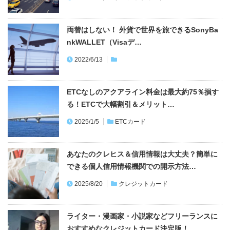
両替はしない！ 外貨で世界を旅できるSonyBa
nkWALLET（Visaデ…
2022/6/13
ETCなしのアクアライン料金は最大約75％損す
る！ETCで大幅割引＆メリット…
2025/1/5
ETCカード
あなたのクレヒス＆信用情報は大丈夫？簡単に
できる個人信用情報機関での開示方法…
2025/8/20
クレジットカード
ライター・漫画家・小説家などフリーランスに
おすすめなクレジットカード決定版！…