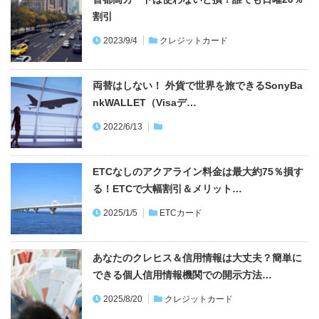
両替はしない！ 外貨で世界を旅できるSonyBa
nkWALLET（Visaデ…
2022/6/13
ETCなしのアクアライン料金は最大約75％損す
る！ETCで大幅割引＆メリット…
2025/1/5
ETCカード
あなたのクレヒス＆信用情報は大丈夫？簡単に
できる個人信用情報機関での開示方法…
2025/8/20
クレジットカード
ライター・漫画家・小説家などフリーランスに
おすすめなクレジットカード決定版！…