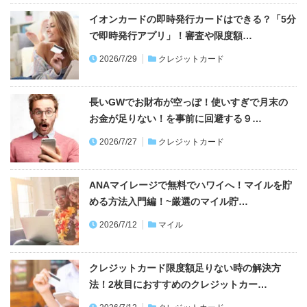
イオンカードの即時発行カードはできる？「5分
で即時発行アプリ」！審査や限度額…
2026/7/29
クレジットカード
長いGWでお財布が空っぽ！使いすぎで月末の
お金が足りない！を事前に回避する９…
2026/7/27
クレジットカード
ANAマイレージで無料でハワイへ！マイルを貯
める方法入門編！~厳選のマイル貯…
2026/7/12
マイル
クレジットカード限度額足りない時の解決方
法！2枚目におすすめのクレジットカー…