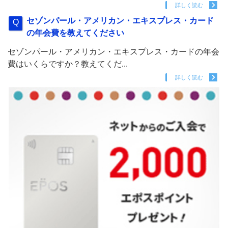
詳しく読む
セゾンパール・アメリカン・エキスプレス・カード
の年会費を教えてください
セゾンパール・アメリカン・エキスプレス・カードの年会
費はいくらですか？教えてくだ...
詳しく読む