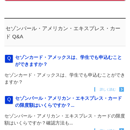
セゾンパール・アメリカン・エキスプレス・カー
ド Q&A
セゾンカード・アメックスは、学生でも申込むこと
ができますか？
セゾンカード・アメックスは、学生でも申込むことができ
ますか？
詳しく読む
セゾンパール・アメリカン・エキスプレス・カード
の限度額はいくらですか？...
セゾンパール・アメリカン・エキスプレス・カードの限度
額はいくらですか？確認方法も...