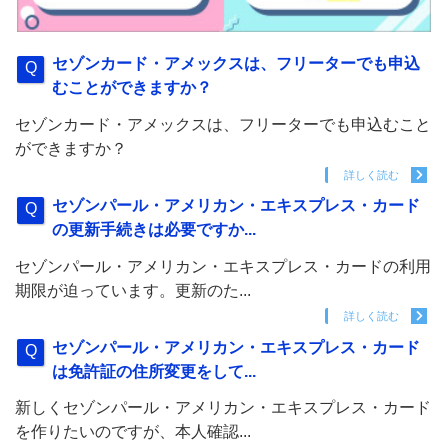
セゾンカード・アメックスは、フリーターでも申込
むことができますか？
セゾンカード・アメックスは、フリーターでも申込むこと
ができますか？
詳しく読む
セゾンパール・アメリカン・エキスプレス・カード
の更新手続きは必要ですか...
セゾンパール・アメリカン・エキスプレス・カードの利用
期限が迫っています。更新のた...
詳しく読む
セゾンパール・アメリカン・エキスプレス・カード
は免許証の住所変更をして...
新しくセゾンパール・アメリカン・エキスプレス・カード
を作りたいのですが、本人確認...