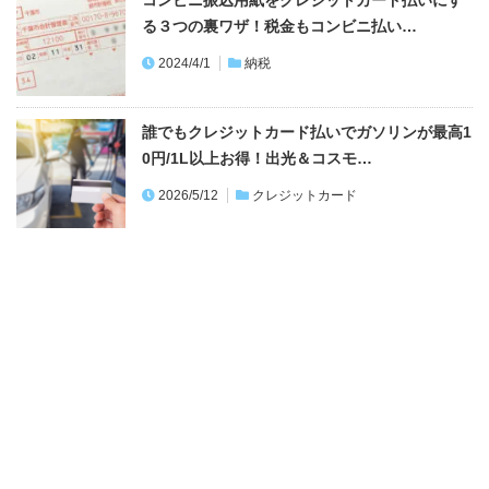
る３つの裏ワザ！税金もコンビニ払い…
2024/4/1
納税
誰でもクレジットカード払いでガソリンが最高1
0円/1L以上お得！出光＆コスモ…
2026/5/12
クレジットカード