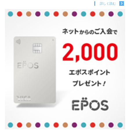
詳しく読む