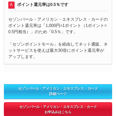
ポイント還元率は0.5％です
セゾンパール・アメリカン・エキスプレス・カードの
ポイント還元率は「1,000円=1ポイント（1ポイント=
0.5円相当）」のため「0.5％」です。
「セゾンポイントモール」を経由してネット通販、ネ
ットサービスを使えば最大30倍にポイント還元率が
アップします。
セゾンパール・アメリカン・エキスプレス・カード
詳細ページ
セゾンパール・アメリカン・エキスプレス・カード
お申込みはこちら