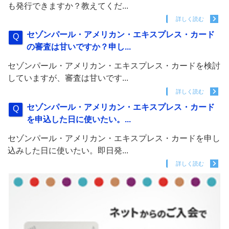
も発行できますか？教えてくだ...
詳しく読む
セゾンパール・アメリカン・エキスプレス・カード
の審査は甘いですか？申し...
セゾンパール・アメリカン・エキスプレス・カードを検討
していますが、審査は甘いです...
詳しく読む
セゾンパール・アメリカン・エキスプレス・カード
を申込した日に使いたい。...
セゾンパール・アメリカン・エキスプレス・カードを申し
込みした日に使いたい。即日発...
詳しく読む