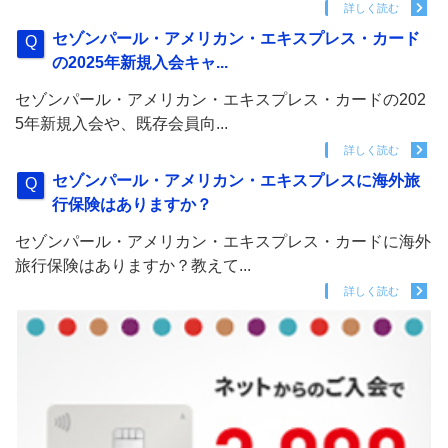
詳しく読む
セゾンパール・アメリカン・エキスプレス・カード
の2025年新規入会キャ...
セゾンパール・アメリカン・エキスプレス・カードの202
5年新規入会や、既存会員向...
詳しく読む
セゾンパール・アメリカン・エキスプレスに海外旅
行保険はありますか？
セゾンパール・アメリカン・エキスプレス・カードに海外
旅行保険はありますか？教えて...
詳しく読む