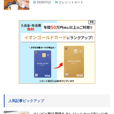
2026/7/12
クレジットカード
人気記事ピックアップ
コンビニ振込用紙をクレジットカード払いにす