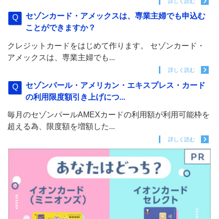
詳しく読む
セゾンカード・アメックスは、専業主婦でも申込む
ことができますか？
クレジットカードをはじめて作ります。 セゾンカード・
アメックスは、専業主婦でも...
詳しく読む
セゾンパール・アメリカン・エキスプレス・カード
の利用限度額引き上げにつ...
毎月のセゾンパールAMEXカードの利用額が利用可能枠を
超える為、限度額を増額した...
詳しく読む