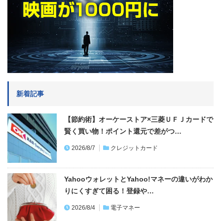
新着記事
【節約術】オーケーストア×三菱ＵＦＪカードで
賢く買い物！ポイント還元で差がつ…
2026/8/7
クレジットカード
YahooウォレットとYahoo!マネーの違いがわか
りにくすぎて困る！登録や…
2026/8/4
電子マネー