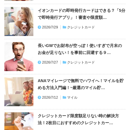
イオンカードの即時発行カードはできる？「5分
で即時発行アプリ」！審査や限度額…
2026/7/29
クレジットカード
長いGWでお財布が空っぽ！使いすぎで月末の
お金が足りない！を事前に回避する９…
2026/7/27
クレジットカード
ANAマイレージで無料でハワイへ！マイルを貯
める方法入門編！~厳選のマイル貯…
2026/7/12
マイル
クレジットカード限度額足りない時の解決方
法！2枚目におすすめのクレジットカー…