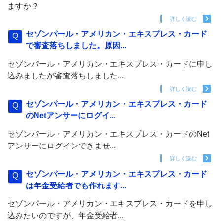
ますか？
詳しく読む
セゾンパール・アメリカン・エキスプレス・カード
で審査落ちしました。原因...
セゾンパール・アメリカン・エキスプレス・カードに申し
込みましたが審査落ちしました...
詳しく読む
セゾンパール・アメリカン・エキスプレス・カード
のNetアンサーにログイ...
セゾンパール・アメリカン・エキスプレス・カードのNet
アンサーにログインできませ...
詳しく読む
セゾンパール・アメリカン・エキスプレス・カード
は年金受給者でも作れます...
セゾンパール・アメリカン・エキスプレス・カードを申し
込みたいのですが、年金受給者...