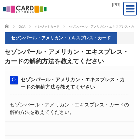
CARD EXPRESS
Q&A
クレジットカード
セゾンパール・アメリカン・エキスプレス・カー
セゾンパール・アメリカン・エキスプレス・カード
セゾンパール・アメリカン・エキスプレス・
カードの解約方法を教えてください
セゾンパール・アメリカン・エキスプレス・カ
ードの解約方法を教えてください
セゾンパール・アメリカン・エキスプレス・カードの
解約方法を教えてください。