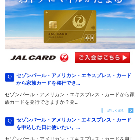
セゾンパール・アメリカン・エキスプレス・カード
から家族カードを発行でき...
セゾンパール・アメリカン・エキスプレス・カードから家
族カードを発行できますか？発...
詳しく読む
セゾンパール・アメリカン・エキスプレス・カード
を申込した日に使いたい。...
セゾンパール・アメリカン・エキスプレス・カードを申し