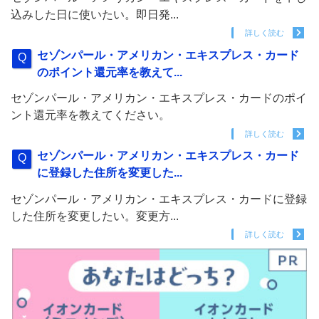
込みした日に使いたい。即日発...
詳しく読む
セゾンパール・アメリカン・エキスプレス・カード
のポイント還元率を教えて...
セゾンパール・アメリカン・エキスプレス・カードのポイ
ント還元率を教えてください。
詳しく読む
セゾンパール・アメリカン・エキスプレス・カード
に登録した住所を変更した...
セゾンパール・アメリカン・エキスプレス・カードに登録
した住所を変更したい。変更方...
詳しく読む