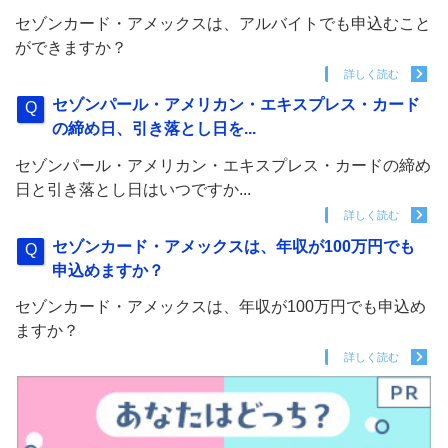
セゾンカード・アメックスは、アルバイトでも申込むこと
ができますか？
詳しく読む
セゾンパール・アメリカン・エキスプレス・カード
の締め日、引き落とし日を...
セゾンパール・アメリカン・エキスプレス・カードの締め
日と引き落とし日はいつですか...
詳しく読む
セゾンカード・アメックスは、年収が100万円でも
申込めますか？
セゾンカード・アメックスは、年収が100万円でも申込め
ますか？
詳しく読む