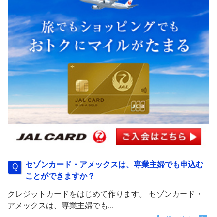
セゾンカード・アメックスは、専業主婦でも申込む
ことができますか？
クレジットカードをはじめて作ります。 セゾンカード・
アメックスは、専業主婦でも...