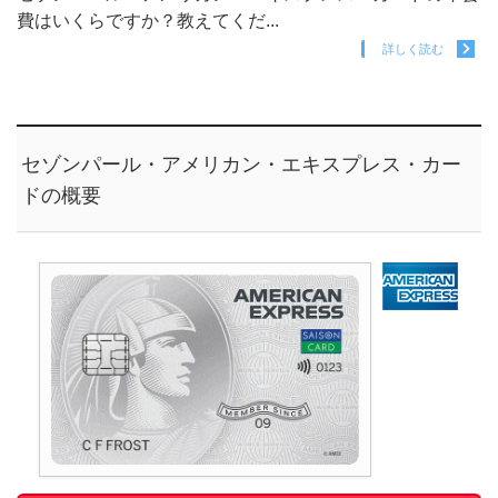
費はいくらですか？教えてくだ...
詳しく読む
セゾンパール・アメリカン・エキスプレス・カー
ドの概要