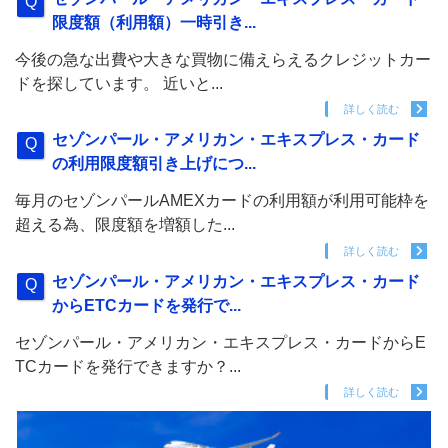
限度額（利用額）一時引き...
今後の急な出費や大きな買物に備えらえるクレジットカー
ドを探しています。 近いと...
詳しく読む
セゾンパール・アメリカン・エキスプレス・カード
の利用限度額引き上げにつ...
毎月のセゾンパールAMEXカードの利用額が利用可能枠を
超える為、限度額を増額した...
詳しく読む
セゾンパール・アメリカン・エキスプレス・カード
からETCカードを発行で...
セゾンパール・アメリカン・エキスプレス・カードからE
TCカードを発行できますか？...
詳しく読む