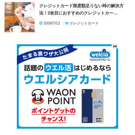
クレジットカード限度額足りない時の解決方
法！2枚目におすすめのクレジットカー…
2026/7/12
クレジットカード