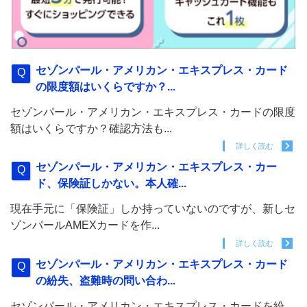
セゾンパール・アメリカン・エキスプレス・カード
の限度額はいくらですか？...
セゾンパール・アメリカン・エキスプレス・カードの限度
額はいくらですか？確認方法も...
詳しく読む
セゾンパール・アメリカン・エキスプレス・カー
ド、保険証しかない。本人確...
現在手元に「保険証」しか持っていないのですが、新しセ
ゾンパールAMEXカードを作...
詳しく読む
セゾンパール・アメリカン・エキスプレス・カード
の紛失、盗難時の問い合わ...
セゾンパール・アメリカン・エキスプレス・カードを紛