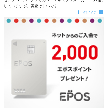
セゾンパール・アメリカン・エキスプレス・カードを検討
していますが、審査は甘いです...
詳しく読む