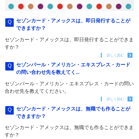
セゾンカード・アメックスは、即日発行することが
できますか？
セゾンカード・アメックスは、即日発行することができま
すか？
詳しく読む
セゾンパール・アメリカン・エキスプレス・カード
の問い合わせ先を教えてく...
セゾンパール・アメリカン・エキスプレス・カードの問い
合わせ先を教えてください。
詳しく読む
セゾンカード・アメックスは、無職でも作ることが
できますか？
セゾンカード・アメックスは、無職でも作ることができま
すか？