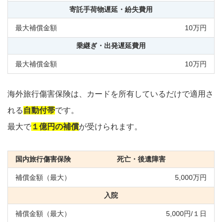
寄託手荷物遅延・紛失費用
10万円
乗継ぎ・出発遅延費用
10万円
海外旅行傷害保険は、カードを所有しているだけで適用さ
れる
自動付帯
です。
最大で
１億円の補償
が受けられます。
死亡・後遺障害
5,000万円
入院
5,000円/１日