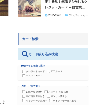
査】発見！無職でも作れるク
レジットカード ～自営業…
2025/8/20
クレジットカー
ド
カード検索
カード絞り込み検索
カードの種類で選ぶ
クレジットカード
ETCカード
デビットカード
サービスで選ぶ
ETC年会費無料
スピード･即日発行
旅行傷害保険付き
ガソリン値引き
キャンペーン実施中
ポイントサービスあり
しま