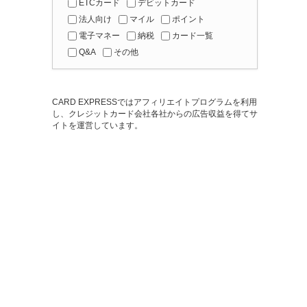
ETCカード
デビットカード
法人向け
マイル
ポイント
電子マネー
納税
カード一覧
Q&A
その他
CARD EXPRESSではアフィリエイトプログラムを利用
し、クレジットカード会社各社からの広告収益を得てサ
イトを運営しています。