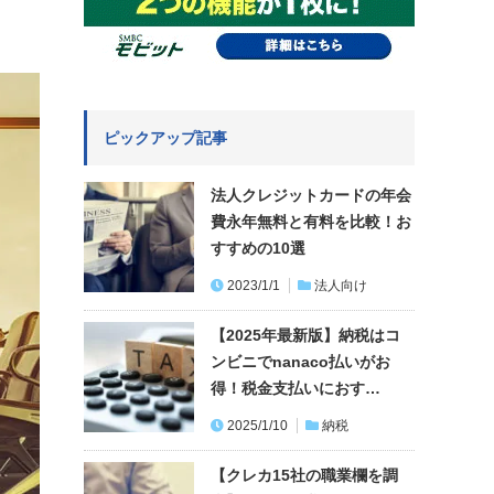
ピックアップ記事
法人クレジットカードの年会
費永年無料と有料を比較！お
すすめの10選
2023/1/1
法人向け
【2025年最新版】納税はコ
ンビニでnanaco払いがお
得！税金支払いにおす…
2025/1/10
納税
【クレカ15社の職業欄を調