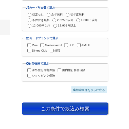
カード年会費で選ぶ
指定なし
永年無料
初年度無料
条件付き無料
2,625円以内
6,300円以内
12,600円以内
12,601円以上
カードブランドで選ぶ
Visa
Mastercard®
JCB
AMEX
Diners Club
銀聯
付帯保険で選ぶ
海外旅行傷害保険
国内旅行傷害保険
ショッピング保険
検索条件をさらに絞る
この条件で絞込み検索