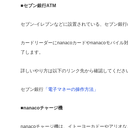
■
セブン銀行ATM
セブン-イレブンなどに設置されている、セブン銀行の
カードリーダーにnanacoカードやnanacoモ
了します。
詳しいやり方は以下のリンク先から確認してくださ
セブン銀行
「電子マネーの操作方法」
■
nanacoチャージ機
nanacoチャージ機は、イトーヨーカドーやアリオ