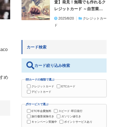
査】発見！無職でも作れるク
レジットカード ～自営業…
2025/8/20
クレジットカー
ド
カード検索
co
カード絞り込み検索
すめ
カードの種類で選ぶ
クレジットカード
ETCカード
デビットカード
サービスで選ぶ
ETC年会費無料
スピード･即日発行
旅行傷害保険付き
ガソリン値引き
キャンペーン実施中
ポイントサービスあり