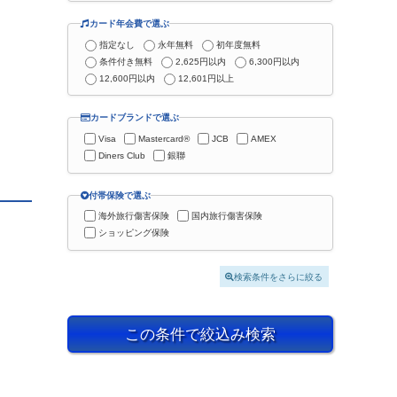
カード年会費で選ぶ
指定なし
永年無料
初年度無料
条件付き無料
2,625円以内
6,300円以内
12,600円以内
12,601円以上
カードブランドで選ぶ
Visa
Mastercard®
JCB
AMEX
Diners Club
銀聯
付帯保険で選ぶ
海外旅行傷害保険
国内旅行傷害保険
ショッピング保険
検索条件をさらに絞る
この条件で絞込み検索