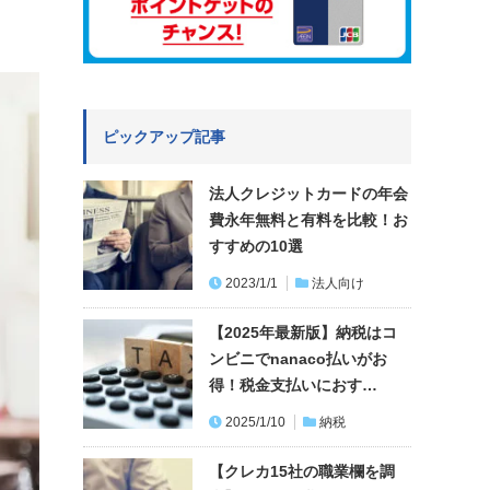
ピックアップ記事
法人クレジットカードの年会
費永年無料と有料を比較！お
すすめの10選
2023/1/1
法人向け
【2025年最新版】納税はコ
ンビニでnanaco払いがお
得！税金支払いにおす…
2025/1/10
納税
【クレカ15社の職業欄を調