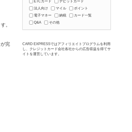
ETCカード
デビットカード
法人向け
マイル
ポイント
電子マネー
納税
カード一覧
Q&A
その他
ます。
ジが完
CARD EXPRESSではアフィリエイトプログラムを利用
し、クレジットカード会社各社からの広告収益を得てサ
イトを運営しています。