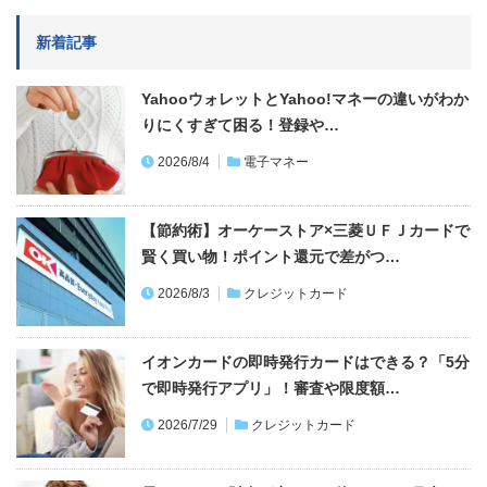
新着記事
YahooウォレットとYahoo!マネーの違いがわか
りにくすぎて困る！登録や…
2026/8/4
電子マネー
【節約術】オーケーストア×三菱ＵＦＪカードで
賢く買い物！ポイント還元で差がつ…
2026/8/3
クレジットカード
イオンカードの即時発行カードはできる？「5分
で即時発行アプリ」！審査や限度額…
2026/7/29
クレジットカード