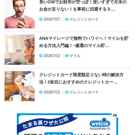
長いGWでお財布が空っぽ！使いすぎで月末の
お金が足りない！を事前に回避する９…
2026/7/27
クレジットカード
ANAマイレージで無料でハワイへ！マイルを貯
める方法入門編！~厳選のマイル貯…
2026/7/12
マイル
クレジットカード限度額足りない時の解決方
法！2枚目におすすめのクレジットカー…
2026/7/12
クレジットカード