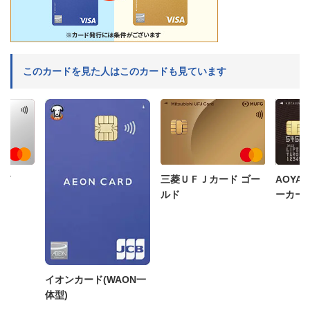
このカードを見た人はこのカードも見ています
三菱ＵＦＪカード ゴー
ード
AOYA
ルド
ーカー
イオンカード(WAON一
体型)